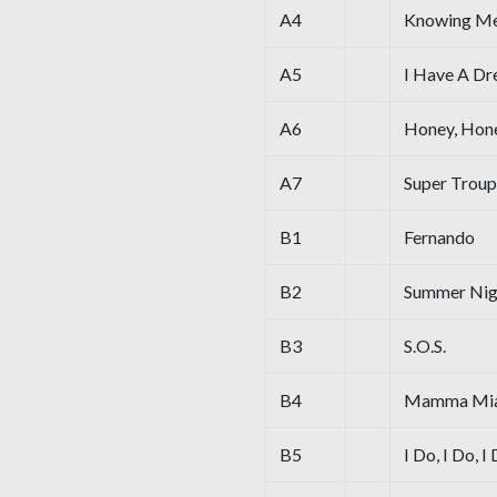
A4
Knowing Me
A5
I Have A D
A6
Honey, Hon
A7
Super Troup
B1
Fernando
B2
Summer Nig
B3
S.O.S.
B4
Mamma Mi
B5
I Do, I Do, I