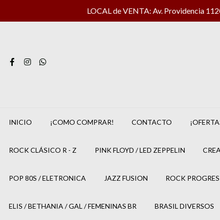
LOCAL de VENTA: Av. Providencia 1120 
INICIO
¡COMO COMPRAR!
CONTACTO
¡OFERTA
ROCK CLÁSICO R - Z
PINK FLOYD / LED ZEPPELIN
CREA
POP 80S / ELETRONICA
JAZZ FUSION
ROCK PROGRES
ELIS / BETHANIA / GAL / FEMENINAS BR
BRASIL DIVERSOS