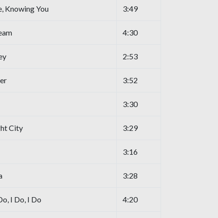
, Knowing You
3:49
ream
4:30
ey
2:53
er
3:52
3:30
ht City
3:29
3:16
a
3:28
 Do, I Do, I Do
4:20