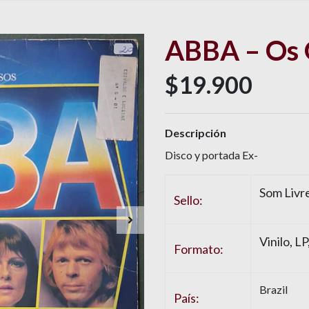
ABBA – Os 
$19.900
Descripción
Disco y portada Ex-
Som Livr
Sello:
Vinilo, L
Formato:
Brazil
País: