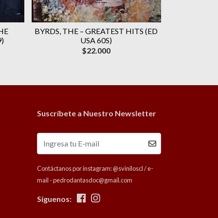
HE
BYRDS, THE ‎– GREATEST HITS (ED
BLACK SABB
)
USA 60S)
HELL (COM
$22.000
Suscríbete a Nuestro Newsletter
Contáctanos por instagram: @sviniloscl / e-
mail - pedrodantasdoc@gmail.com
Síguenos: