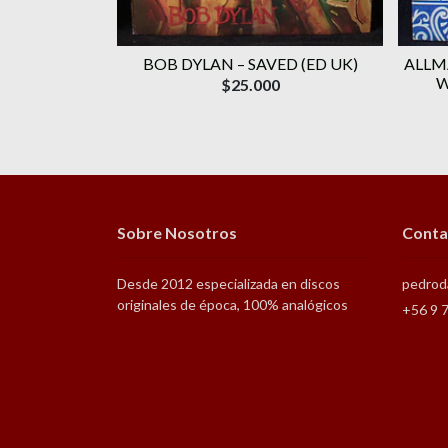
(ORIG '87 BR)
BOB DYLAN ‎– SAVED (ED UK)
ALLM
W
$25.000
Sobre Nosotros
Conta
Desde 2012 especializada en discos
pedrod
originales de época, 100% analógicos
+56 9 