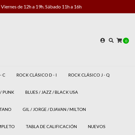
Viernes de 12h a 19h. Sábado 11h a 16h
0
- C
ROCK CLÁSICO D - I
ROCK CLÁSICO J - Q
/ PUNK
BLUES / JAZZ / BLACK USA
ETANO
GIL / JORGE / DJAVAN / MILTON
MPLETO
TABLA DE CALIFICACIÓN
NUEVOS