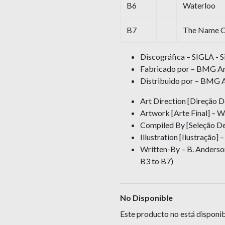
B6
Waterloo
B7
The Name O
Discográfica – SIGLA - 
Fabricado por – BMG Ari
Distribuido por – BMG A
Art Direction [Direção D
Artwork [Arte Final] – W
Compiled By [Seleção De
Illustration [Ilustração
Written-By – B. Anderson*
B3 to B7)
No Disponible
Este producto no está disponib