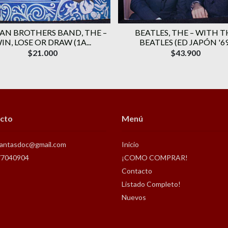
AN BROTHERS BAND, THE ‎–
BEATLES, THE – WITH T
IN, LOSE OR DRAW (1A...
BEATLES (ED JAPÓN '69
$21.000
$43.900
cto
Menú
antasdoc@gmail.com
Inicio
77040904
¡COMO COMPRAR!
Contacto
Listado Completo!
Nuevos