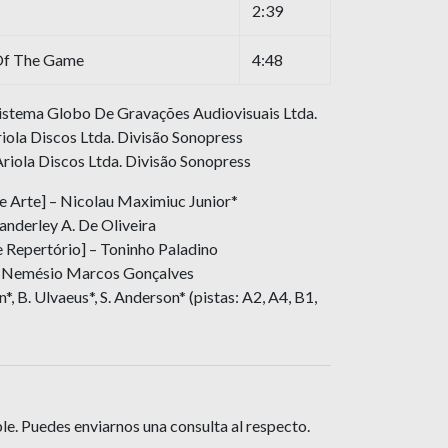
2:39
f The Game
4:48
Sistema Globo De Gravações Audiovisuais Ltda.
ola Discos Ltda. Divisão Sonopress
riola Discos Ltda. Divisão Sonopress
e Arte] – Nicolau Maximiuc Junior*
anderley A. De Oliveira
 Repertório] – Toninho Paladino
] – Nemésio Marcos Gonçalves
, B. Ulvaeus*, S. Anderson* (pistas: A2, A4, B1,
le. Puedes enviarnos una consulta al respecto.