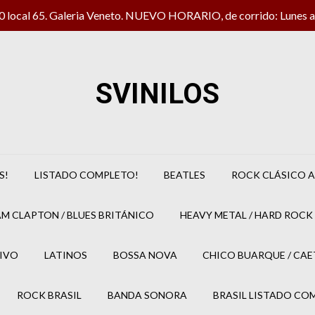
local 65. Galeria Veneto. NUEVO HORARIO, de corrido: Lunes a 
SVINILOS
S!
LISTADO COMPLETO!
BEATLES
ROCK CLÁSICO A
M CLAPTON / BLUES BRITÁNICO
HEAVY METAL / HARD ROCK 
IVO
LATINOS
BOSSA NOVA
CHICO BUARQUE / CA
ROCK BRASIL
BANDA SONORA
BRASIL LISTADO CO