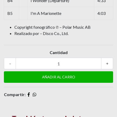
B4
I Wonder (Departure)
4:33
B5
I'm A Marionette
4:03
Copyright fonográfico ℗ – Polar Music AB
Realizado por – Disco Co., Ltd.
Cantidad
-
+
Compartir: