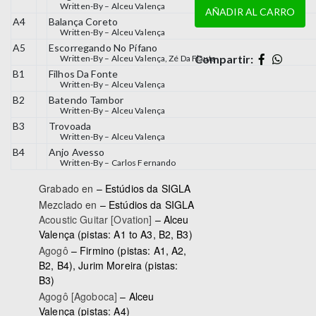
Written-By –
Alceu Valença
A4
Balança Coreto
Written-By –
Alceu Valença
A5
Escorregando No Pífano
Compartir:
Written-By –
Alceu Valença
,
Zé Da Flauta
B1
Filhos Da Fonte
Written-By –
Alceu Valença
B2
Batendo Tambor
Written-By –
Alceu Valença
B3
Trovoada
Written-By –
Alceu Valença
B4
Anjo Avesso
Written-By –
Carlos Fernando
Grabado en
– Estúdios da SIGLA
Mezclado en
– Estúdios da SIGLA
Acoustic Guitar [Ovation]
–
Alceu
Valença
(pistas: A1 to A3, B2, B3)
Agogô
–
Firmino
(pistas: A1, A2,
B2, B4),
Jurim Moreira
(pistas:
B3)
Agogô [Agoboca]
–
Alceu
Valença
(pistas: A4)