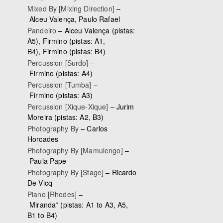
Mixed By [Mixing Direction]
–
Alceu Valença
,
Paulo Rafael
Pandeiro
–
Alceu Valença
(pistas:
A5),
Firmino
(pistas: A1,
B4),
Firmino
(pistas: B4)
Percussion [Surdo]
–
Firmino
(pistas: A4)
Percussion [Tumba]
–
Firmino
(pistas: A3)
Percussion [Xique-Xique]
–
Jurim
Moreira
(pistas: A2, B3)
Photography By
–
Carlos
Horcades
Photography By [Mamulengo]
–
Paula Pape
Photography By [Stage]
–
Ricardo
De Vicq
Piano [Rhodes]
–
Miranda*
(pistas: A1 to A3, A5,
B1 to B4)