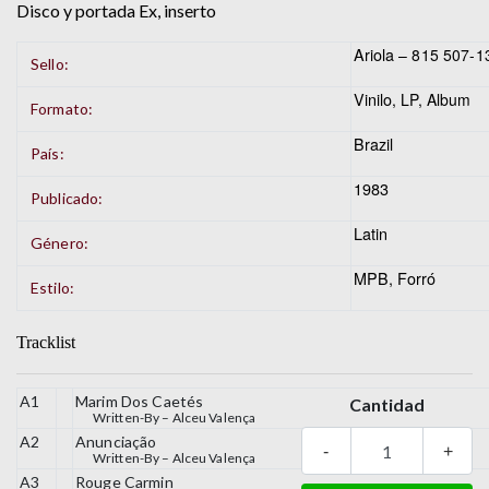
Disco y portada Ex, inserto
Ariola
– 815 507-1
Sello:
Vinilo
, LP, Album
Formato:
Brazil
País:
1983
Publicado:
Latin
Género:
MPB, Forró
Estilo:
Tracklist
A1
Marim Dos Caetés
Cantidad
Written-By –
Alceu Valença
A2
Anunciação
-
+
Written-By –
Alceu Valença
A3
Rouge Carmin