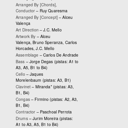
Arranged By [Chords],
Conductor
–
Ruy Quaresma
Arranged By [Concept]
–
Alceu
Valença
Art Direction
–
J.C. Mello
Artwork By
–
Alceu
Valença
,
Bruno Speranza
,
Carlos
Horcades
,
J.C. Mello
Assemblage
–
Carlos De Andrade
Bass
–
Jorge Degas
(pistas: A1 to
A3, A5, B1 to B4)
Cello
–
Jaques
Morelenbaum
(pistas: A3, B1)
Clavinet
–
Miranda*
(pistas: A3,
B1, B4)
Congas
–
Firmino
(pistas: A2, A3,
B1, B4)
Contractor
–
Paschoal Perrota
Drums
–
Jurim Moreira
(pistas:
A1 to A3, A5, B1 to B4)