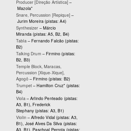
Producer [Direção Artística]
–
Mazola*
Snare, Percussion [Repique]
–
Jurim Moreira
(pistas: A4)
Synthesizer
–
Márcio
Miranda
(pistas: A5, B2, B4)
Tabla
–
Fernando Falcão
(pistas:
B2)
Talking Drum
–
Firmino
(pistas:
B2, B3)
Temple Block, Maracas,
Percussion [Xique-Xique],
Agogô
–
Firmino
(pistas: B2)
Trumpet
–
Hamilton Cruz*
(pistas:
B4)
Viola
–
Arlindo Penteado
(pistas:
A3, B1),
Frederick
Stephany
(pistas: A3, B1)
Violin
–
Alfredo Vidal
(pistas: A3,
B1),
José Alves Da Silva
(pistas:
A3, B1),
Paschoal Perrota
(pistas: