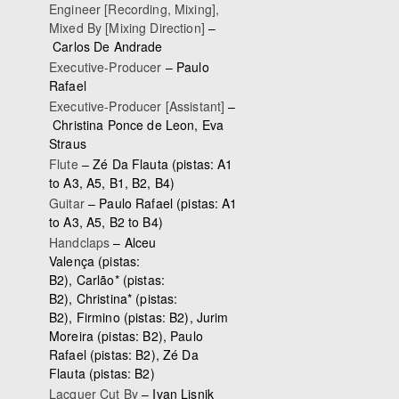
Engineer [Recording, Mixing],
Mixed By [Mixing Direction]
–
Carlos De Andrade
Executive-Producer
–
Paulo
Rafael
Executive-Producer [Assistant]
–
Christina Ponce de Leon
,
Eva
Straus
Flute
–
Zé Da Flauta
(pistas: A1
to A3, A5, B1, B2, B4)
Guitar
–
Paulo Rafael
(pistas: A1
to A3, A5, B2 to B4)
Handclaps
–
Alceu
Valença
(pistas:
B2),
Carlão*
(pistas:
B2),
Christina*
(pistas:
B2),
Firmino
(pistas: B2),
Jurim
Moreira
(pistas: B2),
Paulo
Rafael
(pistas: B2),
Zé Da
Flauta
(pistas: B2)
Lacquer Cut By
–
Ivan Lisnik