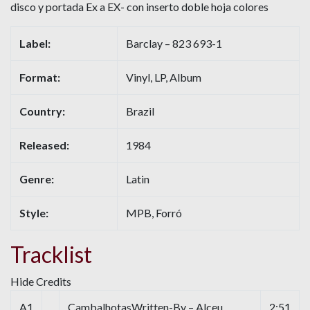
disco y portada Ex a EX- con inserto doble hoja colores
Label:
Barclay – 823 693-1
Format:
Vinyl, LP, Album
Country:
Brazil
Released:
1984
Genre:
Latin
Style:
MPB, Forró
Tracklist
Hide Credits
A1
CambalhotasWritten-By – Alceu
2:51