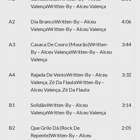
ValençaWritten-By – Alceu Valença
A2
Dia BrancoWritten-By – Alceu
4:06
ValençaWritten-By – Alceu Valença
A3
Casaca De Couro (Mourão)Written-
3:44
By – Alceu ValençaWritten-By – Alceu
Valença
A4
Rajada De VentoWritten-By – Alceu
3:32
Valença, Zé Da FlautaWritten-By –
Alceu Valença, Zé Da Flauta
B1
SolidãoWritten-By – Alceu
3:14
ValençaWritten-By – Alceu Valença
B2
Que Grilo Dá (Rock De
2:05
Repente)Written-By – Alceu