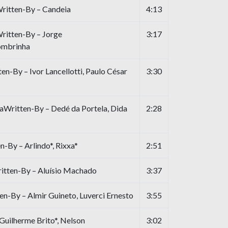
ritten-By – Candeia
4:13
ritten-By – Jorge
3:17
ombrinha
n-By – Ivor Lancellotti, Paulo César
3:30
raWritten-By – Dedé da Portela, Dida
2:28
By – Arlindo*, Rixxa*
2:51
itten-By – Aluísio Machado
3:37
n-By – Almir Guineto, Luverci Ernesto
3:55
Guilherme Brito*, Nelson
3:02