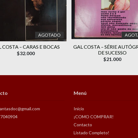
AGOTADO
AGOT
 COSTA ‎– CARAS E BOCAS
GAL COSTA – SÉRIE AUTÓG
DE SUCESSO
$32.000
$21.000
cto
Menú
antasdoc@gmail.com
Inicio
77040904
¡COMO COMPRAR!
Contacto
Listado Completo!