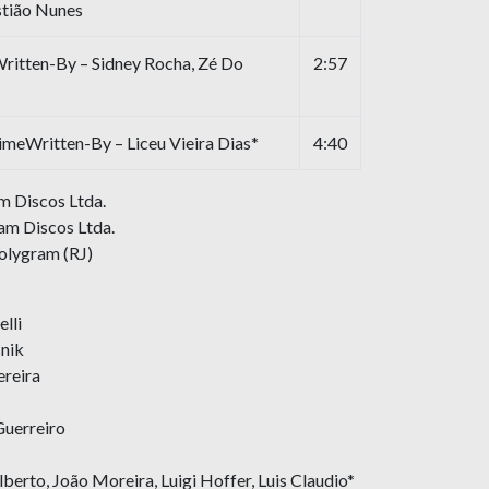
stião Nunes
ritten-By – Sidney Rocha, Zé Do
2:57
eWritten-By – Liceu Vieira Dias*
4:40
m Discos Ltda.
am Discos Ltda.
olygram (RJ)
lli
snik
reira
Guerreiro
berto, João Moreira, Luigi Hoffer, Luis Claudio*