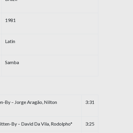
1981
Latin
Samba
-By – Jorge Aragão, Nilton
3:31
ten-By – David Da Vila, Rodolpho*
3:25