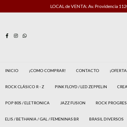
LOCAL de VENTA: Av. Providencia 1120 
INICIO
¡COMO COMPRAR!
CONTACTO
¡OFERTA
ROCK CLÁSICO R - Z
PINK FLOYD / LED ZEPPELIN
CREA
POP 80S / ELETRONICA
JAZZ FUSION
ROCK PROGRES
ELIS / BETHANIA / GAL / FEMENINAS BR
BRASIL DIVERSOS