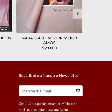
ADO
RAFOS
NARA LEÃO – MEU PRIMEIRO
SIMONE 
AMOR
$23.000
Suscríbete a Nuestro Newsletter
Contáctanos por instagram: @sviniloscl / e-
mail - pedrodantasdoc@gmail.com