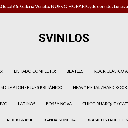
local 65. Galeria Veneto. NUEVO HORARIO, de corrido: Lunes a 
SVINILOS
S!
LISTADO COMPLETO!
BEATLES
ROCK CLÁSICO A
M CLAPTON / BLUES BRITÁNICO
HEAVY METAL / HARD ROCK 
IVO
LATINOS
BOSSA NOVA
CHICO BUARQUE / CA
ROCK BRASIL
BANDA SONORA
BRASIL LISTADO CO