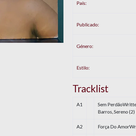
País:
Publicado:
Género:
Estilo:
Tracklist
A1
Sem PerdãoWritten
Barros, Sereno (2)
A2
Força Do AmorWrit