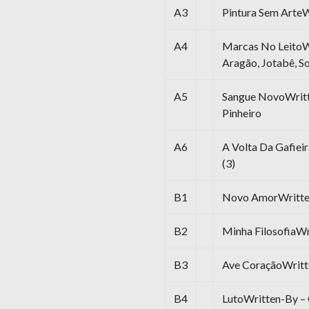
A3
Pintura Sem ArteW
A4
Marcas No LeitoW
Aragão, Jotabê, S
A5
Sangue NovoWritte
Pinheiro
A6
A Volta Da Gafiei
(3)
B1
Novo AmorWritten-
B2
Minha FilosofiaWr
B3
Ave CoraçãoWritte
B4
LutoWritten-By – 