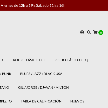
Viernes de 12h a 19h. Sábado 11h a 16h
0
- C
ROCK CLÁSICO D - I
ROCK CLÁSICO J - Q
/ PUNK
BLUES / JAZZ / BLACK USA
ETANO
GIL / JORGE / DJAVAN / MILTON
MPLETO
TABLA DE CALIFICACIÓN
NUEVOS