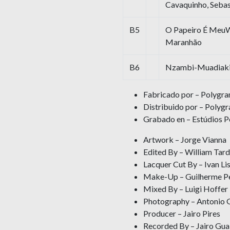
Cavaquinho, Seba
B5
O Papeiro É MeuW
Maranhão
B6
Nzambi-Muadiakim
Fabricado por – Polygra
Distribuido por – Polygr
Grabado en – Estúdios P
Artwork – Jorge Vianna
Edited By – William Tarde
Lacquer Cut By – Ivan Li
Make-Up – Guilherme Pe
Mixed By – Luigi Hoffer
Photography – Antonio 
Producer – Jairo Pires
Recorded By – Jairo Gual