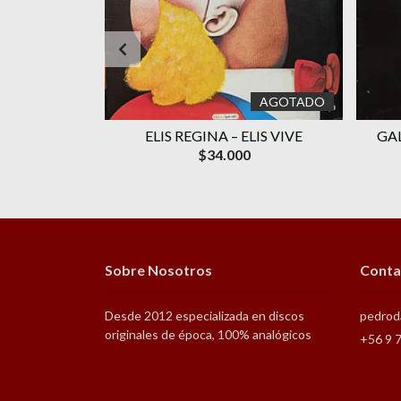
AGOTADO
EUS AMIGOS
ELIS REGINA – ELIS VIVE
GAL
RATO
$34.000
Sobre Nosotros
Conta
Desde 2012 especializada en discos
pedrod
originales de época, 100% analógicos
+56 9 