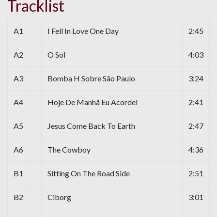
Tracklist
A1
I Fell In Love One Day
2:45
A2
O Sol
4:03
A3
Bomba H Sobre São Paulo
3:24
A4
Hoje De Manhã Eu Acordei
2:41
A5
Jesus Come Back To Earth
2:47
A6
The Cowboy
4:36
B1
Sitting On The Road Side
2:51
B2
Ciborg
3:01