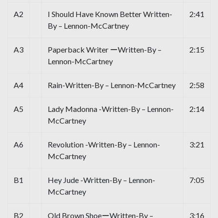
A2
I Should Have Known Better Written-
2:41
By – Lennon-McCartney
A3
Paperback Writer ーWritten-By –
2:15
Lennon-McCartney
A4
Rain-Written-By – Lennon-McCartney
2:58
A5
Lady Madonna -Written-By – Lennon-
2:14
McCartney
A6
Revolution -Written-By – Lennon-
3:21
McCartney
B1
Hey Jude -Written-By – Lennon-
7:05
McCartney
B2
Old Brown ShoeーWritten-By –
3:16