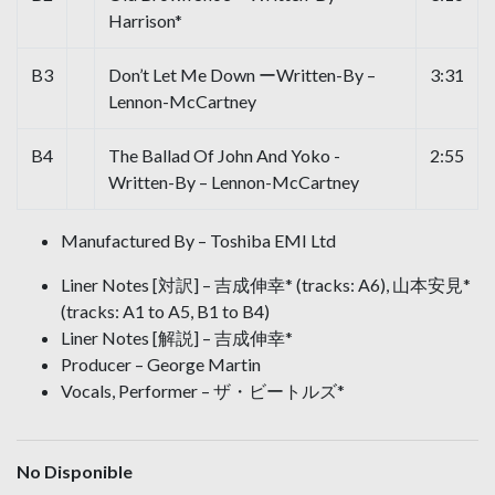
Harrison*
B3
Don’t Let Me Down ーWritten-By –
3:31
Lennon-McCartney
B4
The Ballad Of John And Yoko -
2:55
Written-By – Lennon-McCartney
Manufactured By – Toshiba EMI Ltd
Liner Notes [対訳] – 吉成伸幸* (tracks: A6), 山本安見*
(tracks: A1 to A5, B1 to B4)
Liner Notes [解説] – 吉成伸幸*
Producer – George Martin
Vocals, Performer – ザ・ビートルズ*
No Disponible