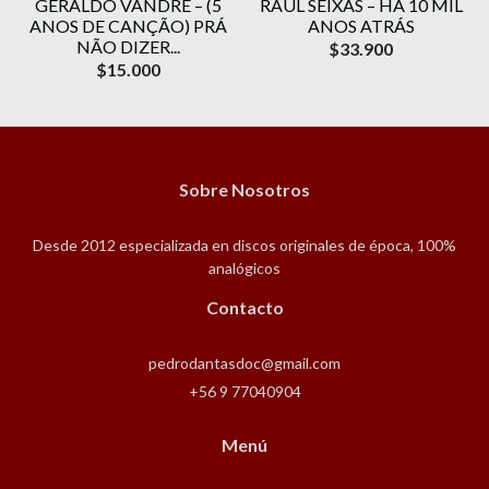
O
GERALDO VANDRÉ ‎– (5
RAUL SEIXAS – HÁ 10 MIL
ANOS DE CANÇÃO) PRÁ
ANOS ATRÁS
NÃO DIZER...
$33.900
$15.000
Sobre Nosotros
Desde 2012 especializada en discos originales de época, 100%
analógicos
Contacto
pedrodantasdoc@gmail.com
+56 9 77040904
Menú