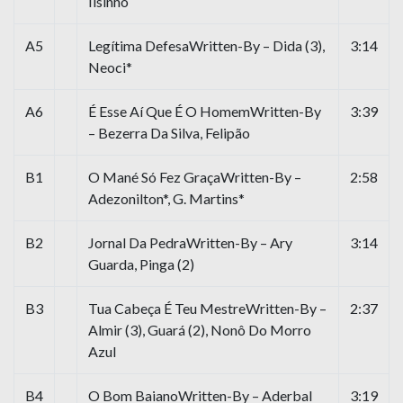
Ilsinho
A5
Legítima DefesaWritten-By – Dida (3),
3:14
Neoci*
A6
É Esse Aí Que É O HomemWritten-By
3:39
– Bezerra Da Silva, Felipão
B1
O Mané Só Fez GraçaWritten-By –
2:58
Adezonilton*, G. Martins*
B2
Jornal Da PedraWritten-By – Ary
3:14
Guarda, Pinga (2)
B3
Tua Cabeça É Teu MestreWritten-By –
2:37
Almir (3), Guará (2), Nonô Do Morro
Azul
B4
O Bom BaianoWritten-By – Aderbal
3:19