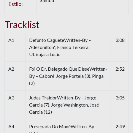
Samba
Estilo:
Tracklist
A1
Defunto CagueteWritten-By –
3:08
Adezonilton*, Franco Teixeira,
Ubirajara Lucio
A2
Foi O Dr. Delegado Que DisseWritten-
2:52
By – Caboré, Jorge Portela (3), Pinga
(2)
A3
Judas TraidorWritten-By – Jorge
3:05
Garcia (7), Jorge Washington, José
Garcia (12)
A4
Presepada Do ManéWritten-By –
2:49