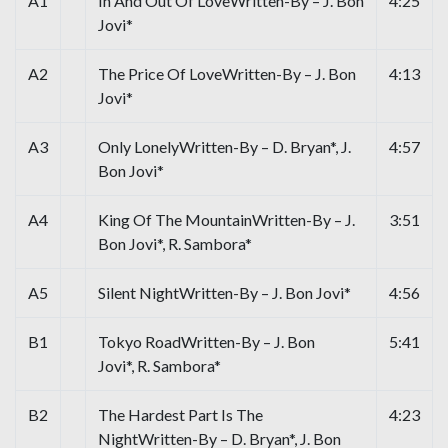
A1
In And Out Of LoveWritten-By – J. Bon
4:25
Jovi*
A2
The Price Of LoveWritten-By – J. Bon
4:13
Jovi*
A3
Only LonelyWritten-By – D. Bryan*, J.
4:57
Bon Jovi*
A4
King Of The MountainWritten-By – J.
3:51
Bon Jovi*, R. Sambora*
A5
Silent NightWritten-By – J. Bon Jovi*
4:56
B1
Tokyo RoadWritten-By – J. Bon
5:41
Jovi*, R. Sambora*
B2
The Hardest Part Is The
4:23
NightWritten-By – D. Bryan*, J. Bon