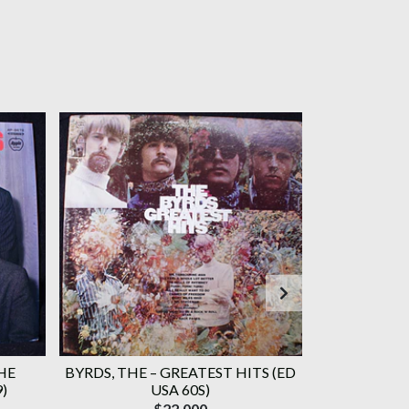
HE
BYRDS, THE ‎– GREATEST HITS (ED
BLACK SABB
)
USA 60S)
HELL (COM
$22.000