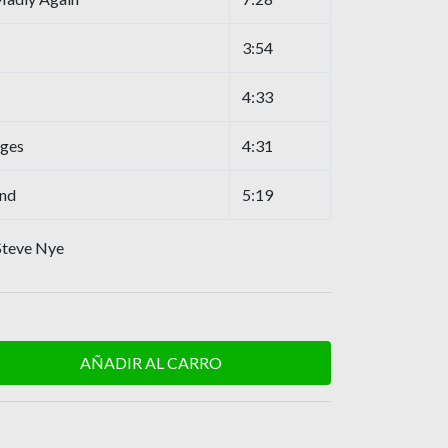
3:54
4:33
ges
4:31
ind
5:19
 Steve Nye