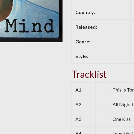
Country:
Released:
Genre:
Style:
Tracklist
A1
This Is T
A2
All Night
A3
One Kiss
A4
Love Me M