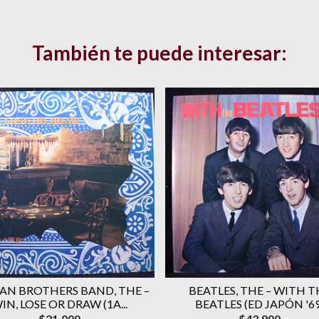
También te puede interesar:
AN BROTHERS BAND, THE ‎–
BEATLES, THE – WITH T
IN, LOSE OR DRAW (1A...
BEATLES (ED JAPÓN '69
$21.000
$43.900