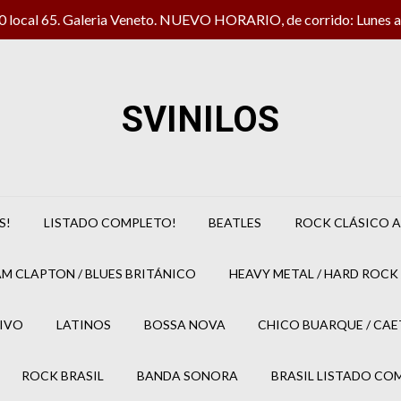
local 65. Galeria Veneto. NUEVO HORARIO, de corrido: Lunes a 
SVINILOS
S!
LISTADO COMPLETO!
BEATLES
ROCK CLÁSICO A
M CLAPTON / BLUES BRITÁNICO
HEAVY METAL / HARD ROCK 
IVO
LATINOS
BOSSA NOVA
CHICO BUARQUE / CA
ROCK BRASIL
BANDA SONORA
BRASIL LISTADO CO