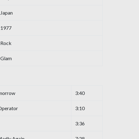
Japan
1977
Rock
Glam
omorrow
3:40
 Operator
3:10
3:36
adly Again
7:28