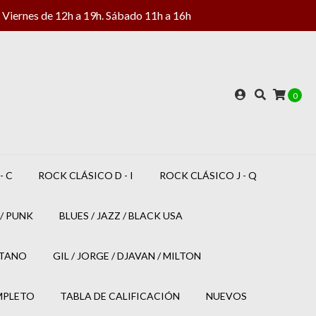
Viernes de 12h a 19h. Sábado 11h a 16h
0
- C
ROCK CLÁSICO D - I
ROCK CLÁSICO J - Q
/ PUNK
BLUES / JAZZ / BLACK USA
ETANO
GIL / JORGE / DJAVAN / MILTON
MPLETO
TABLA DE CALIFICACIÓN
NUEVOS