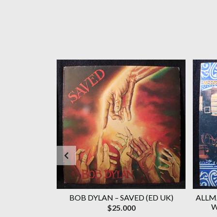
(ORIG '87 BR)
BOB DYLAN ‎– SAVED (ED UK)
ALLM
W
$25.000