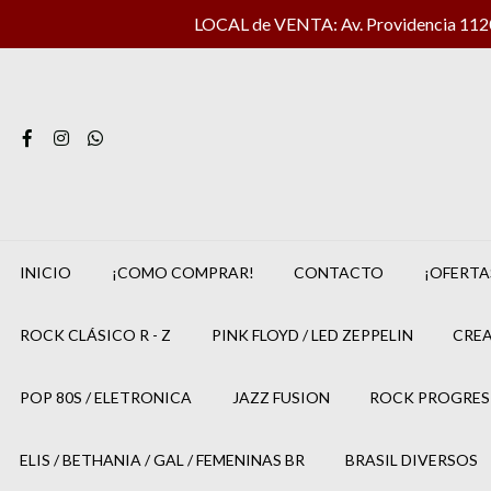
LOCAL de VENTA: Av. Providencia 1120 
INICIO
¡COMO COMPRAR!
CONTACTO
¡OFERTA
ROCK CLÁSICO R - Z
PINK FLOYD / LED ZEPPELIN
CREA
POP 80S / ELETRONICA
JAZZ FUSION
ROCK PROGRES
ELIS / BETHANIA / GAL / FEMENINAS BR
BRASIL DIVERSOS