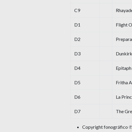
C9
Rhayade
D1
Flight 
D2
Prepara
D3
Dunkir
D4
Epitaph
D5
Fritha 
D6
La Prin
D7
The Gr
Copyright fonográfico ℗