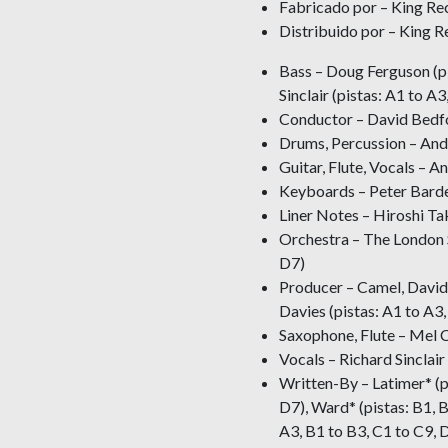
Fabricado por – King Re
Distribuido por – King R
Bass – Doug Ferguson (pi
Sinclair (pistas: A1 to A3
Conductor – David Bedfo
Drums, Percussion – And
Guitar, Flute, Vocals – 
Keyboards – Peter Bard
Liner Notes – Hiroshi T
Orchestra – The London 
D7)
Producer – Camel, David 
Davies (pistas: A1 to A3,
Saxophone, Flute – Mel C
Vocals – Richard Sinclair 
Written-By – Latimer* (p
D7), Ward* (pistas: B1, B
A3, B1 to B3, C1 to C9, 