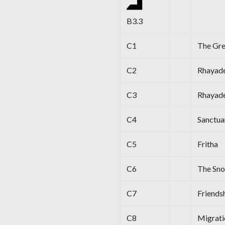
B3.3
C1
The Gr
C2
Rhayad
C3
Rhayad
C4
Sanctua
C5
Fritha
C6
The Sn
C7
Friends
C8
Migrati