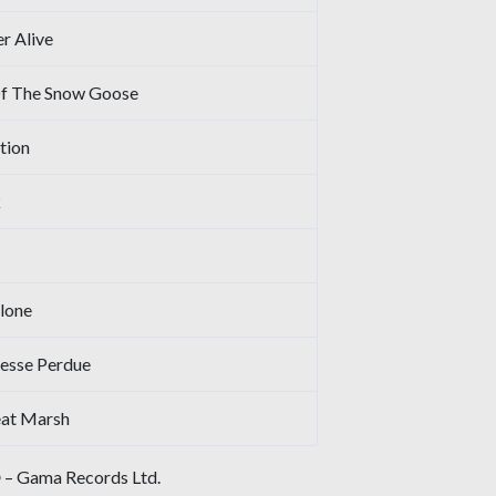
r Alive
Of The Snow Goose
tion
k
Alone
cesse Perdue
eat Marsh
 – Gama Records Ltd.