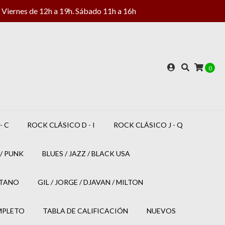
Viernes de 12h a 19h. Sábado 11h a 16h
0
- C
ROCK CLÁSICO D - I
ROCK CLÁSICO J - Q
/ PUNK
BLUES / JAZZ / BLACK USA
ETANO
GIL / JORGE / DJAVAN / MILTON
MPLETO
TABLA DE CALIFICACIÓN
NUEVOS