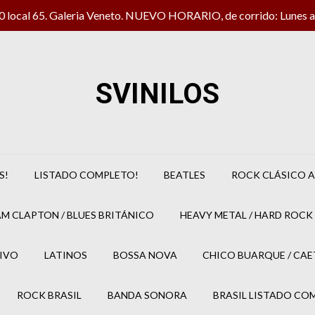
local 65. Galeria Veneto. NUEVO HORARIO, de corrido: Lunes a 
SVINILOS
S!
LISTADO COMPLETO!
BEATLES
ROCK CLÁSICO A
M CLAPTON / BLUES BRITÁNICO
HEAVY METAL / HARD ROCK 
IVO
LATINOS
BOSSA NOVA
CHICO BUARQUE / CA
ROCK BRASIL
BANDA SONORA
BRASIL LISTADO CO