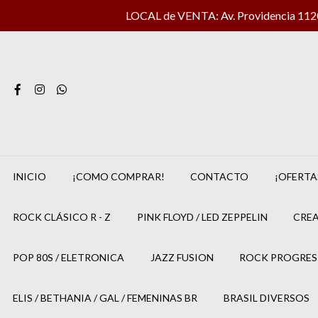
LOCAL de VENTA: Av. Providencia 1120 
INICIO
¡COMO COMPRAR!
CONTACTO
¡OFERTA
ROCK CLÁSICO R - Z
PINK FLOYD / LED ZEPPELIN
CREA
POP 80S / ELETRONICA
JAZZ FUSION
ROCK PROGRES
ELIS / BETHANIA / GAL / FEMENINAS BR
BRASIL DIVERSOS