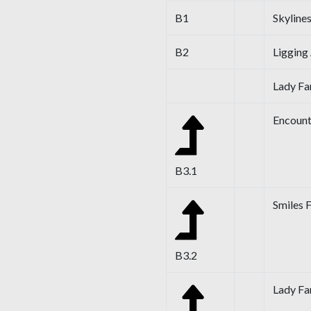
B1
Skyline
B2
Ligging 
Lady Fa
Encount
B3.1
Smiles 
B3.2
Lady Fa