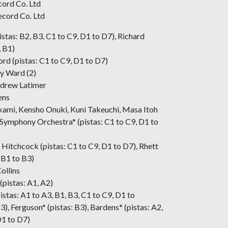
cord Co. Ltd
ecord Co. Ltd
stas: B2, B3, C1 to C9, D1 to D7), Richard
, B1)
rd (pistas: C1 to C9, D1 to D7)
y Ward (2)
Andrew Latimer
ens
akami, Kensho Onuki, Kuni Takeuchi, Masa Itoh
Symphony Orchestra* (pistas: C1 to C9, D1 to
Hitchcock (pistas: C1 to C9, D1 to D7), Rhett
 B1 to B3)
ollins
(pistas: A1, A2)
istas: A1 to A3, B1, B3, C1 to C9, D1 to
3), Ferguson* (pistas: B3), Bardens* (pistas: A2,
D1 to D7)