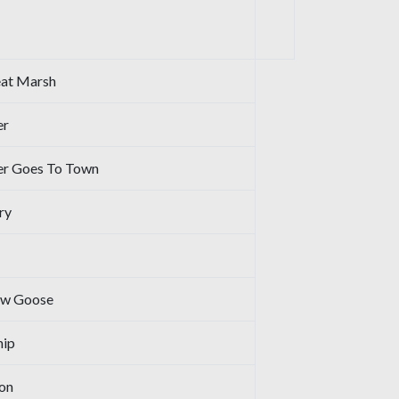
eat Marsh
er
er Goes To Town
ry
ow Goose
hip
on