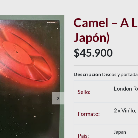
Camel – A L
Japón)
$45.900
Descripción
Discos y portada 
London Re
Sello:
2 x Vinilo
Formato:
Japan
País: