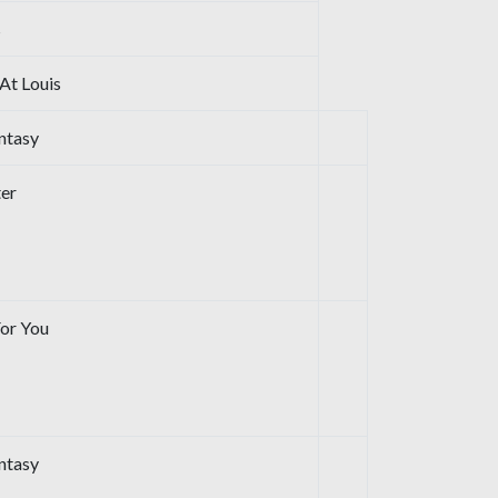
s
At Louis
ntasy
er
For You
ntasy