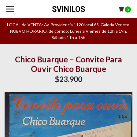
SVINILOS
0
LOCAL de VENTA: Av. Providencia 1120 local 65. Galeria Veneto.
NUEVO HORARIO, de corrido: Lunes a Viernes de 12h a 19h.
Sábado 11h a 16h
Chico Buarque – Convite Para
Ouvir Chico Buarque
$23.900