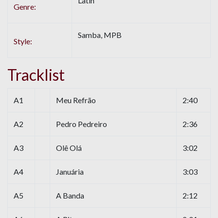
Latin
Genre:
Samba, MPB
Style:
Tracklist
A1
Meu Refrão
2:40
A2
Pedro Pedreiro
2:36
A3
Olê Olá
3:02
A4
Januária
3:03
A5
A Banda
2:12