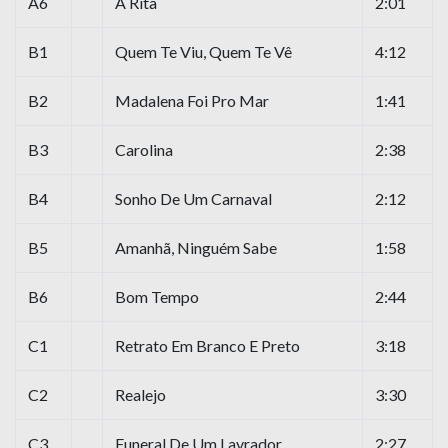
A6
A Rita
2:01
B1
Quem Te Viu, Quem Te Vê
4:12
B2
Madalena Foi Pro Mar
1:41
B3
Carolina
2:38
B4
Sonho De Um Carnaval
2:12
B5
Amanhã, Ninguém Sabe
1:58
B6
Bom Tempo
2:44
C1
Retrato Em Branco E Preto
3:18
C2
Realejo
3:30
C3
Funeral De Um Lavrador
2:27