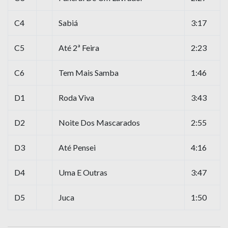
C4
Sabiá
3:17
C5
Até 2ª Feira
2:23
C6
Tem Mais Samba
1:46
D1
Roda Viva
3:43
D2
Noite Dos Mascarados
2:55
D3
Até Pensei
4:16
D4
Uma E Outras
3:47
D5
Juca
1:50