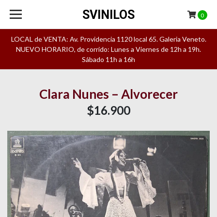
SVINILOS
0
LOCAL de VENTA: Av. Providencia 1120 local 65. Galeria Veneto.
NUEVO HORARIO, de corrido: Lunes a Viernes de 12h a 19h.
Sábado 11h a 16h
Clara Nunes – Alvorecer
$16.900