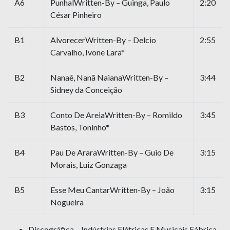
A6
PunhalWritten-By – Guinga, Paulo
2:20
César Pinheiro
B1
AlvorecerWritten-By – Delcio
2:55
Carvalho, Ivone Lara*
B2
Nanaê, Nanã NaianaWritten-By –
3:44
Sidney da Conceição
B3
Conto De AreiaWritten-By – Romildo
3:45
Bastos, Toninho*
B4
Pau De AraraWritten-By – Guio De
3:15
Morais, Luiz Gonzaga
B5
Esse Meu CantarWritten-By – João
3:15
Nogueira
Discográfica – Indústrias Elétricas E Musicais Fábrica