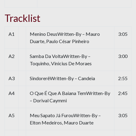
Tracklist
A1
Menino DeusWritten-By – Mauro
3:05
Duarte, Paulo César Pinheiro
A2
Samba Da VoltaWritten-By –
3:00
Toquinho, Vinicius De Moraes
A3
SindorerêWritten-By – Candeia
2:55
A4
O Que É Que A Baiana TemWritten-By
2:45
– Dorival Caymmi
A5
Meu Sapato Já FurouWritten-By –
3:05
Elton Medeiros, Mauro Duarte