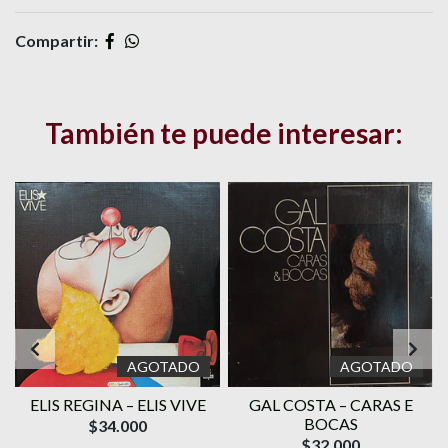
Compartir:
También te puede interesar:
AGOTADO
AGOTADO
ELIS REGINA – ELIS VIVE
GAL COSTA ‎– CARAS E
O
BOCAS
$34.000
$32.000