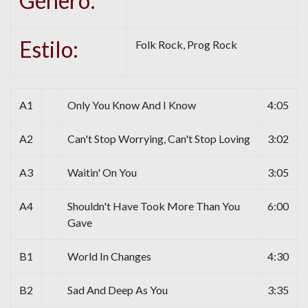
Género:
Estilo:
Folk Rock, Prog Rock
A1
Only You Know And I Know
4:05
A2
Can't Stop Worrying, Can't Stop Loving
3:02
A3
Waitin' On You
3:05
A4
Shouldn't Have Took More Than You
6:00
Gave
B1
World In Changes
4:30
B2
Sad And Deep As You
3:35