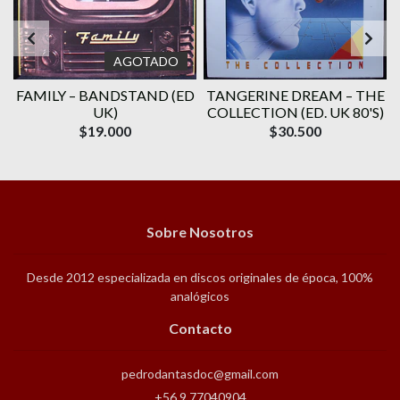
AGOTADO
E
FAMILY ‎– BANDSTAND (ED
TANGERINE DREAM – THE
UK)
COLLECTION (ED. UK 80'S)
$19.000
$30.500
Sobre Nosotros
Desde 2012 especializada en discos originales de época, 100%
analógicos
Contacto
pedrodantasdoc@gmail.com
+56 9 77040904