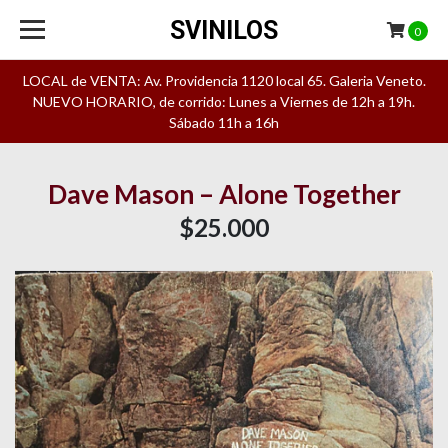
SVINILOS
0
LOCAL de VENTA: Av. Providencia 1120 local 65. Galeria Veneto.
NUEVO HORARIO, de corrido: Lunes a Viernes de 12h a 19h.
Sábado 11h a 16h
Dave Mason – Alone Together
$25.000