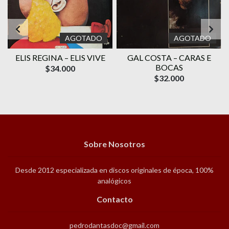
AGOTADO
AGOTADO
ELIS REGINA – ELIS VIVE
GAL COSTA ‎– CARAS E
O
BOCAS
$34.000
$32.000
Sobre Nosotros
Desde 2012 especializada en discos originales de época, 100%
analógicos
Contacto
pedrodantasdoc@gmail.com