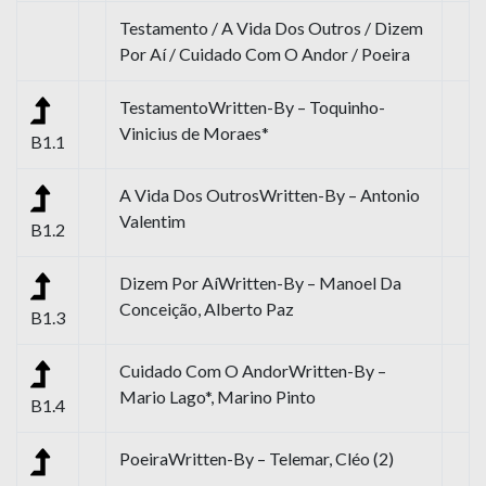
Testamento / A Vida Dos Outros / Dizem
Por Aí / Cuidado Com O Andor / Poeira
TestamentoWritten-By – Toquinho-
Vinicius de Moraes*
B1.1
A Vida Dos OutrosWritten-By – Antonio
Valentim
B1.2
Dizem Por AíWritten-By – Manoel Da
Conceição, Alberto Paz
B1.3
Cuidado Com O AndorWritten-By –
Mario Lago*, Marino Pinto
B1.4
PoeiraWritten-By – Telemar, Cléo (2)