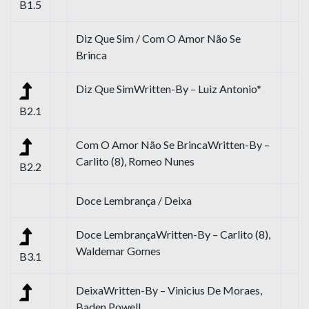
B1.5
Diz Que Sim / Com O Amor Não Se
Brinca
Diz Que SimWritten-By – Luiz Antonio*
B2.1
Com O Amor Não Se BrincaWritten-By –
Carlito (8), Romeo Nunes
B2.2
Doce Lembrança / Deixa
Doce LembrançaWritten-By – Carlito (8),
Waldemar Gomes
B3.1
DeixaWritten-By – Vinicius De Moraes,
Baden Powell