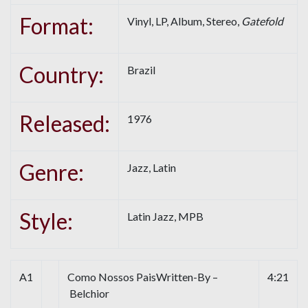
Format:
Vinyl, LP, Album, Stereo,
Gatefold
Country:
Brazil
Released:
1976
Genre:
Jazz, Latin
Style:
Latin Jazz, MPB
A1
Como Nossos PaisWritten-By –
4:21
Belchior