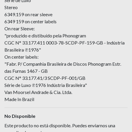
Série de Luxo
Stereo
6349.159 on rear sleeve
6349 159 on center labels
On rear Sleeve:
"produzido e distibuído pela Phonogram
CGC N° 33.177.411 0003-78-SCDP-PF-159-GB - Indústria
Brasileira ℗1976"
On center labels:
"Fabr. P/ Companhia Brasileira de Discos Phonogram Estr.
das Furnas 1467 - GB
CGC N° 33.177.41/3 SCDP-PF-001/GB
Série de Luxo ℗1976 Indústria Brasileira"
Van Moorsel Andrade & Cia. Ltda.
Made In Brazil
No Disponible
Este producto no está disponible. Puedes enviarnos una