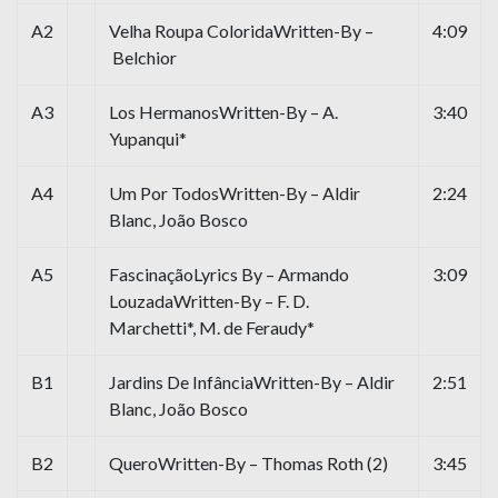
A2
Velha Roupa ColoridaWritten-By –
4:09
Belchior
A3
Los HermanosWritten-By – A.
3:40
Yupanqui*
A4
Um Por TodosWritten-By – Aldir
2:24
Blanc, João Bosco
A5
FascinaçãoLyrics By – Armando
3:09
LouzadaWritten-By – F. D.
Marchetti*, M. de Feraudy*
B1
Jardins De InfânciaWritten-By – Aldir
2:51
Blanc, João Bosco
B2
QueroWritten-By – Thomas Roth (2)
3:45