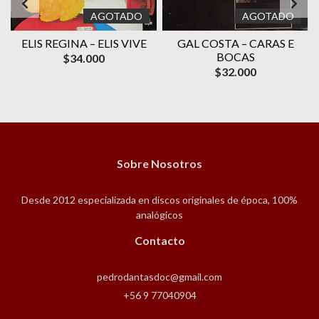
AGOTADO
AGOTADO
ELIS REGINA – ELIS VIVE
GAL COSTA ‎– CARAS E
O
BOCAS
$34.000
$32.000
Sobre Nosotros
Desde 2012 especializada en discos originales de época, 100%
analógicos
Contacto
pedrodantasdoc@gmail.com
+56 9 77040904