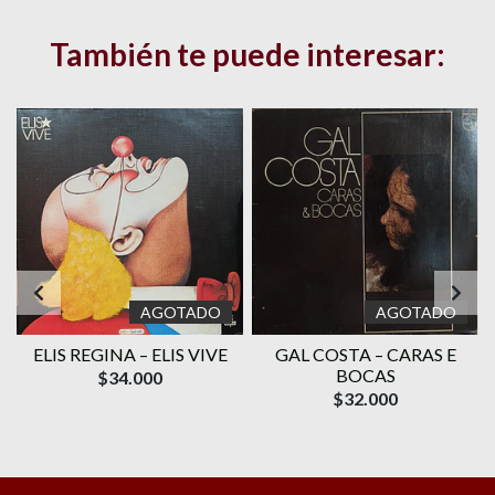
También te puede interesar:
AGOTADO
AGOTADO
ELIS REGINA – ELIS VIVE
GAL COSTA ‎– CARAS E
O
BOCAS
$34.000
$32.000