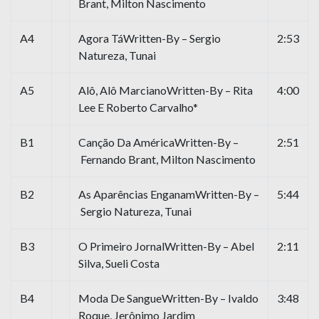
Brant, Milton Nascimento
A4
Agora TáWritten-By – Sergio
2:53
Natureza, Tunai
A5
Alô, Alô MarcianoWritten-By – Rita
4:00
Lee E Roberto Carvalho*
B1
Canção Da AméricaWritten-By –
2:51
Fernando Brant, Milton Nascimento
B2
As Aparências EnganamWritten-By –
5:44
Sergio Natureza, Tunai
B3
O Primeiro JornalWritten-By – Abel
2:11
Silva, Sueli Costa
B4
Moda De SangueWritten-By – Ivaldo
3:48
Roque, Jerônimo Jardim