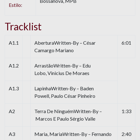
Bossanova, MPB
Estilo:
Tracklist
A1.1
AberturaWritten-By – César
6:01
Camargo Mariano
A1.2
ArrastãoWritten-By – Edu
Lobo, Vinicius De Moraes
A1.3
LapinhaWritten-By – Baden
Powell, Paulo César Pinheiro
A2
Terra De NinguémWritten-By –
1:33
Marcos E Paulo Sérgio Valle
A3
Maria, MariaWritten-By – Fernando
2:40