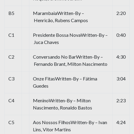
B5
MarambaiaWritten-By –
2:20
Henricão, Rubens Campos
C1
Presidente Bossa NovaWritten-By –
0:40
Juca Chaves
C2
Conversando No BarWritten-By –
4:30
Fernando Brant, Milton Nascimento
C3
Onze FitasWritten-By – Fátima
3:04
Guedes
C4
MeninoWritten-By – Milton
2:23
Nascimento, Ronaldo Bastos
C5
Aos Nossos FilhosWritten-By – Ivan
4:24
Lins, Vitor Martins