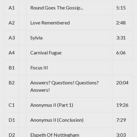
A1
Round Goes The Gossip...
5:15
A2
Love Remembered
2:48
A3
Sylvia
3:31
A4
Carnival Fugue
6:06
B1
Focus III
B2
Answers? Questions! Questions?
20:04
Answers!
C1
Anonymus II (Part 1)
19:26
D1
Anonymus II (Conclusion)
7:29
D2
Elspeth Of Nottingham
3:03