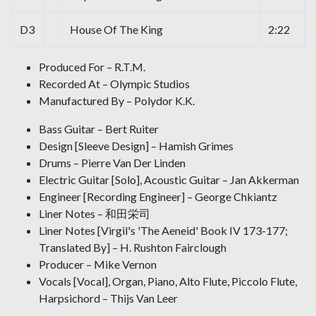
D3
House Of The King
2:22
Produced For – R.T.M.
Recorded At – Olympic Studios
Manufactured By – Polydor K.K.
Bass Guitar – Bert Ruiter
Design [Sleeve Design] – Hamish Grimes
Drums – Pierre Van Der Linden
Electric Guitar [Solo], Acoustic Guitar – Jan Akkerman
Engineer [Recording Engineer] – George Chkiantz
Liner Notes – 和田栄司
Liner Notes [Virgil's 'The Aeneid' Book IV 173-177;
Translated By] – H. Rushton Fairclough
Producer – Mike Vernon
Vocals [Vocal], Organ, Piano, Alto Flute, Piccolo Flute,
Harpsichord – Thijs Van Leer