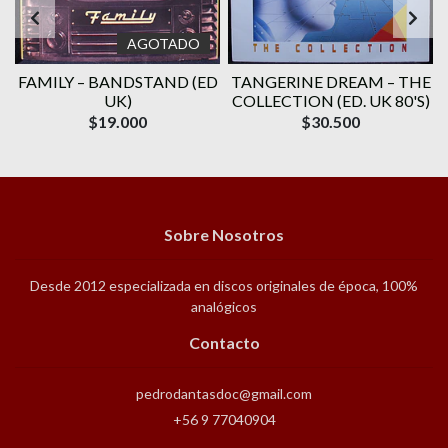
AGOTADO
E
FAMILY ‎– BANDSTAND (ED
TANGERINE DREAM – THE
UK)
COLLECTION (ED. UK 80'S)
$19.000
$30.500
Sobre Nosotros
Desde 2012 especializada en discos originales de época, 100%
analógicos
Contacto
pedrodantasdoc@gmail.com
+56 9 77040904