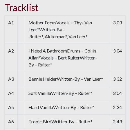
Tracklist
A1
Mother FocusVocals – Thys Van
3:03
Leer*Written-By –
Ruiter*, Akkerman*, Van Leer*
A2
I Need A BathroomDrums – Collin
3:04
Allan*Vocals – Bert RuiterWritten-
By – Ruiter*
A3
Bennie HelderWritten-By – Van Leer*
3:32
A4
Soft VanillaWritten-By – Ruiter*
3:04
A5
Hard VanillaWritten-By – Ruiter*
2:34
A6
Tropic BirdWritten-By – Ruiter*
2:43