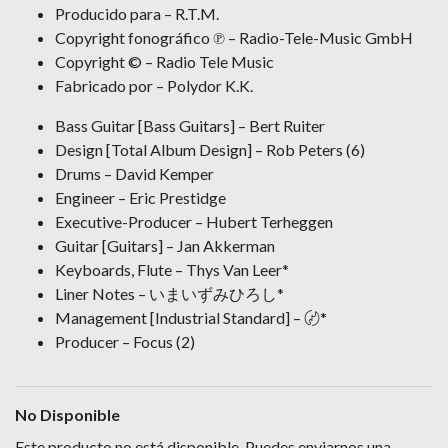
Producido para – R.T.M.
Copyright fonográfico ℗ – Radio-Tele-Music GmbH
Copyright © – Radio Tele Music
Fabricado por – Polydor K.K.
Bass Guitar [Bass Guitars] – Bert Ruiter
Design [Total Album Design] – Rob Peters (6)
Drums – David Kemper
Engineer – Eric Prestidge
Executive-Producer – Hubert Terheggen
Guitar [Guitars] – Jan Akkerman
Keyboards, Flute – Thys Van Leer*
Liner Notes – いまいずみひろし*
Management [Industrial Standard] – 〄*
Producer – Focus (2)
No Disponible
Este producto no está disponible. Puedes enviarnos una