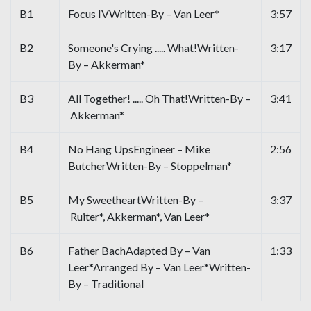
B1
Focus IVWritten-By – Van Leer*
3:57
B2
Someone's Crying ..... What!Written-
3:17
By – Akkerman*
B3
All Together! ..... Oh That!Written-By –
3:41
Akkerman*
B4
No Hang UpsEngineer – Mike
2:56
ButcherWritten-By – Stoppelman*
B5
My SweetheartWritten-By –
3:37
Ruiter*, Akkerman*, Van Leer*
B6
Father BachAdapted By – Van
1:33
Leer*Arranged By – Van Leer*Written-
By – Traditional