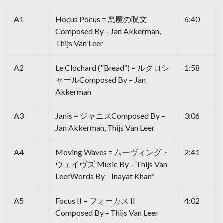
A1
Hocus Pocus = 悪魔の呪文
6:40
Composed By – Jan Akkerman,
Thijs Van Leer
A2
Le Clochard ("Bread“) = ルクロシ
1:58
ャールComposed By – Jan
Akkerman
A3
Janis = ジャニスComposed By –
3:06
Jan Akkerman, Thijs Van Leer
A4
Moving Waves = ムーヴィング・
2:41
ウェイヴズ Music By – Thijs Van
LeerWords By – Inayat Khan*
A5
Focus II = フォーカス II
4:02
Composed By – Thijs Van Leer