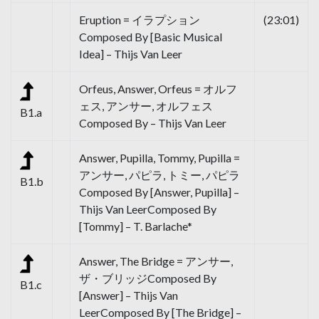
Eruption = イラプション
(23:01)
Composed By [Basic Musical
Idea] – Thijs Van Leer
Orfeus, Answer, Orfeus = オルフ
ェス, アンサー, オルフェス
B1.a
Composed By – Thijs Van Leer
Answer, Pupilla, Tommy, Pupilla =
アンサー, パピラ, トミー, パピラ
B1.b
Composed By [Answer, Pupilla] –
Thijs Van LeerComposed By
[Tommy] – T. Barlache*
Answer, The Bridge = アンサー,
ザ・ブリッジComposed By
B1.c
[Answer] – Thijs Van
LeerComposed By [The Bridge] –