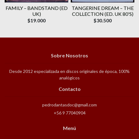
E
FAMILY ‎– BANDSTAND (ED
TANGERINE DREAM – THE
UK)
COLLECTION (ED. UK 80'S)
$19.000
$30.500
Sobre Nosotros
Desde 2012 especializada en discos originales de época, 100%
analógicos
Contacto
pedrodantasdoc@gmail.com
+56 9 77040904
Menú