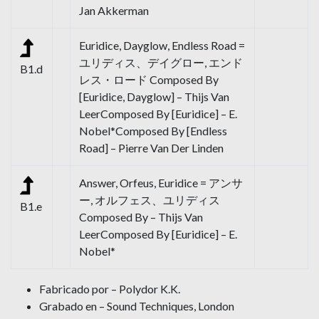
Jan Akkerman
Euridice, Dayglow, Endless Road =
ユリディス、デイグロー, エンド
B1.d
レス・ロード Composed By
[Euridice, Dayglow] – Thijs Van
LeerComposed By [Euridice] – E.
Nobel*Composed By [Endless
Road] – Pierre Van Der Linden
Answer, Orfeus, Euridice = アンサ
ー, オルフェス、ユリディス
B1.e
Composed By – Thijs Van
LeerComposed By [Euridice] – E.
Nobel*
Fabricado por – Polydor K.K.
Grabado en – Sound Techniques, London