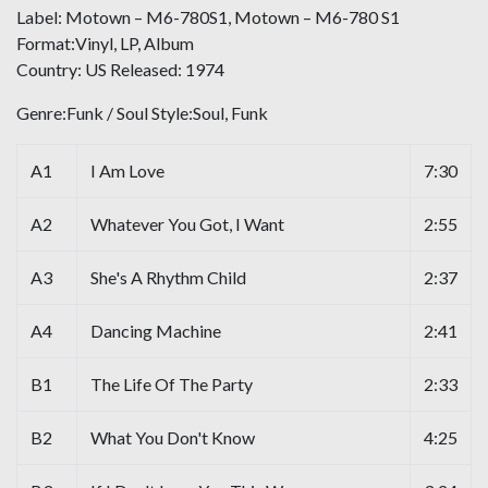
Label: Motown ‎– M6-780S1, Motown ‎– M6-780 S1
Format:Vinyl, LP, Album
Country: US Released: 1974
Genre:Funk / Soul Style:Soul, Funk
A1
I Am Love
7:30
A2
Whatever You Got, I Want
2:55
A3
She's A Rhythm Child
2:37
A4
Dancing Machine
2:41
B1
The Life Of The Party
2:33
B2
What You Don't Know
4:25