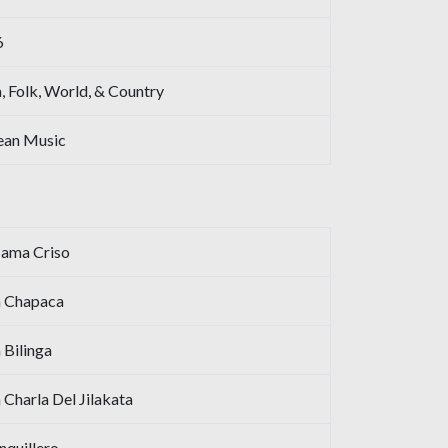
6
n, Folk, World, & Country
ean Music
ama Criso
a Chapaca
 Bilinga
 Charla Del Jilakata
nquillero