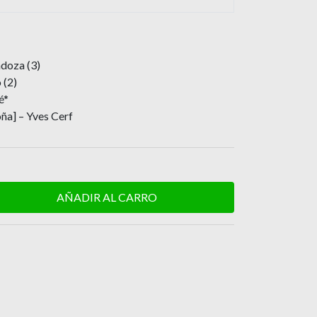
doza (3)
 (2)
é*
ña] – Yves Cerf