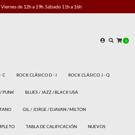
Viernes de 12h a 19h. Sábado 11h a 16h
0
- C
ROCK CLÁSICO D - I
ROCK CLÁSICO J - Q
/ PUNK
BLUES / JAZZ / BLACK USA
ETANO
GIL / JORGE / DJAVAN / MILTON
MPLETO
TABLA DE CALIFICACIÓN
NUEVOS