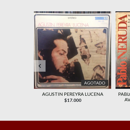
AGOTADO
– CANTATA
AGUSTIN PEREYRA LUCENA
PABL
CANA
AV
$17.000