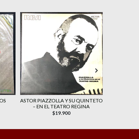
IOS
ASTOR PIAZZOLLA Y SU QUINTETO
PABLO MILAN
– EN EL TEATRO REGINA
$19.900