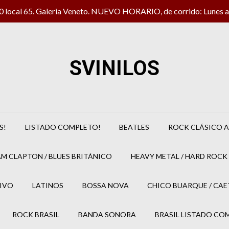
local 65. Galeria Veneto. NUEVO HORARIO, de corrido: Lunes a 
SVINILOS
S!
LISTADO COMPLETO!
BEATLES
ROCK CLÁSICO A
M CLAPTON / BLUES BRITÁNICO
HEAVY METAL / HARD ROCK 
IVO
LATINOS
BOSSA NOVA
CHICO BUARQUE / CA
ROCK BRASIL
BANDA SONORA
BRASIL LISTADO CO