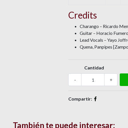
Credits
Charango – Ricardo Men
Guitar – Horacio Fumero
Lead Vocals – Yayo Joffr
Quena, Panpipes [Zampo
Cantidad
-
+
Compartir:
También te puede interesar: