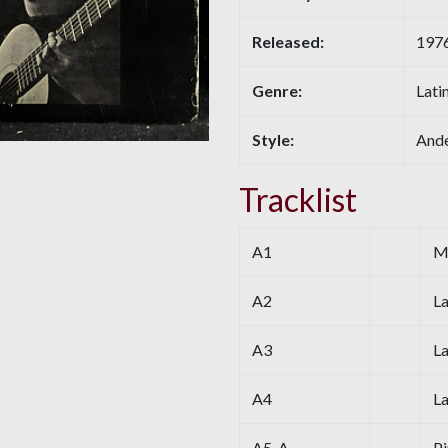
Released:
197
Genre:
Lati
Style:
And
Tracklist
A1
M
A2
L
A3
La
A4
La
A5-A
Pi