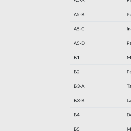
A5-B
P
A5-C
In
A5-D
Pa
B1
M
B2
P
B3-A
Ta
B3-B
La
B4
D
B5
M