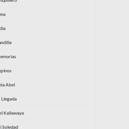
ena
dia
ndilla
emorias
epinos
ta Abel
 Llegada
el Kallawaya
i Soledad