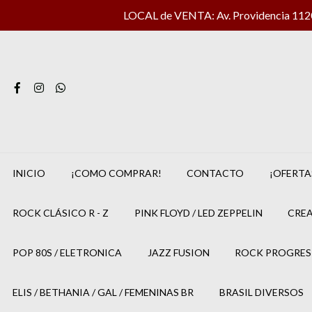
LOCAL de VENTA: Av. Providencia 1120 
INICIO
¡COMO COMPRAR!
CONTACTO
¡OFERTA
ROCK CLÁSICO R - Z
PINK FLOYD / LED ZEPPELIN
CREA
POP 80S / ELETRONICA
JAZZ FUSION
ROCK PROGRES
ELIS / BETHANIA / GAL / FEMENINAS BR
BRASIL DIVERSOS