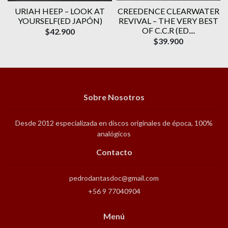
URIAH HEEP – LOOK AT
CREEDENCE CLEARWATER
YOURSELF(ED JAPÓN)
REVIVAL – THE VERY BEST
OF C.C.R (ED....
$42.900
$39.900
Sobre Nosotros
Desde 2012 especializada en discos originales de época, 100%
analógicos
Contacto
pedrodantasdoc@gmail.com
+56 9 77040904
Menú