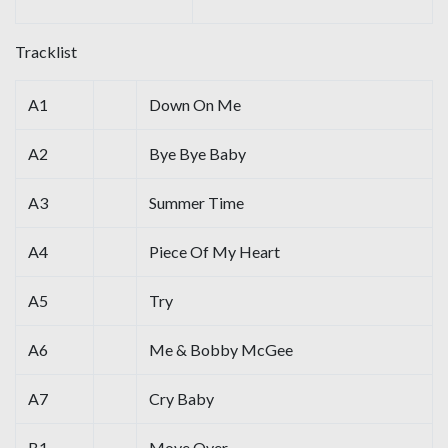
Tracklist
A1
Down On Me
A2
Bye Bye Baby
A3
Summer Time
A4
Piece Of My Heart
A5
Try
A6
Me & Bobby McGee
A7
Cry Baby
B1
Move Over