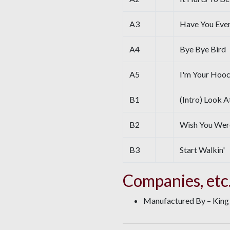
A3
Have You Eve
A4
Bye Bye Bird
A5
I'm Your Hoo
B1
(Intro) Look A
B2
Wish You Wer
B3
Start Walkin'
Companies, etc
Manufactured By – King