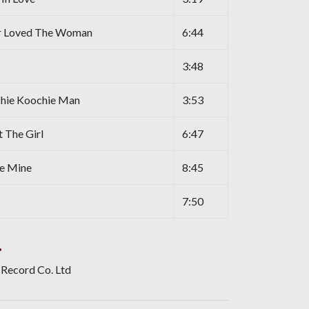
r Loved The Woman
6:44
3:48
chie Koochie Man
3:53
t The Girl
6:47
e Mine
8:45
7:50
.
 Record Co. Ltd