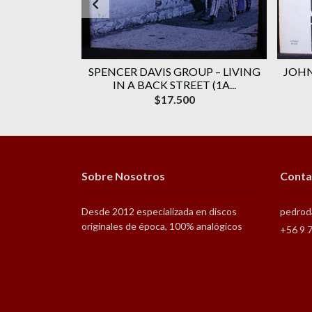
H JEFF BECK)
SPENCER DAVIS GROUP ‎– LIVING
JOHN
ÓN
IN A BACK STREET (1A...
$17.500
Sobre Nosotros
Conta
Desde 2012 especializada en discos
pedrod
originales de época, 100% analógicos
+56 9 