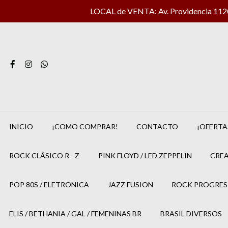
LOCAL de VENTA: Av. Providencia 1120 
INICIO
¡COMO COMPRAR!
CONTACTO
¡OFERTA
ROCK CLÁSICO R - Z
PINK FLOYD / LED ZEPPELIN
CREA
POP 80S / ELETRONICA
JAZZ FUSION
ROCK PROGRES
ELIS / BETHANIA / GAL / FEMENINAS BR
BRASIL DIVERSOS