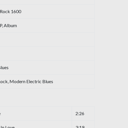
h Rock 1600
LP, Album
Blues
Rock, Modern Electric Blues
e
2:26
 In Love
3:19