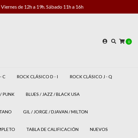
Viernes de 12h a 19h. Sábado 11h a 16h
0
- C
ROCK CLÁSICO D - I
ROCK CLÁSICO J - Q
/ PUNK
BLUES / JAZZ / BLACK USA
ETANO
GIL / JORGE / DJAVAN / MILTON
MPLETO
TABLA DE CALIFICACIÓN
NUEVOS