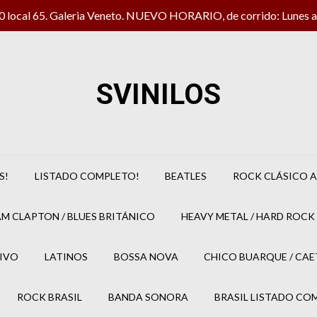
local 65. Galeria Veneto. NUEVO HORARIO, de corrido: Lunes a 
SVINILOS
S!
LISTADO COMPLETO!
BEATLES
ROCK CLÁSICO A
M CLAPTON / BLUES BRITÁNICO
HEAVY METAL / HARD ROCK 
IVO
LATINOS
BOSSA NOVA
CHICO BUARQUE / CA
ROCK BRASIL
BANDA SONORA
BRASIL LISTADO CO