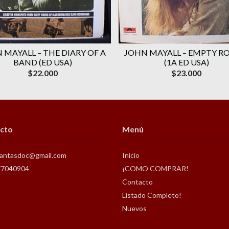
 MAYALL ‎– THE DIARY OF A
JOHN MAYALL ‎– EMPTY 
BAND (ED USA)
(1A ED USA)
$22.000
$23.000
cto
Menú
antasdoc@gmail.com
Inicio
77040904
¡COMO COMPRAR!
Contacto
Listado Completo!
Nuevos