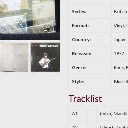
Series:
Britis
Format:
Vinyl, 
Country:
Japan
Released:
1977
Genre:
Rock, 
Style:
Blues 
Tracklist
A1
(Intro) Maudi
A2
It Hurts To Be