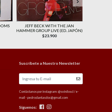
ROOMS
JEFF BECK WITH THE JAN
ERIC CLAP
HAMMER GROUP LIVE (ED. JAPÓN)
(O
$23.900
Suscríbete a Nuestro Newsletter
Contáctanos por instagram: @sviniloscl / e-
mail - pedrodantasdoc@gmail.com
Síguenos: