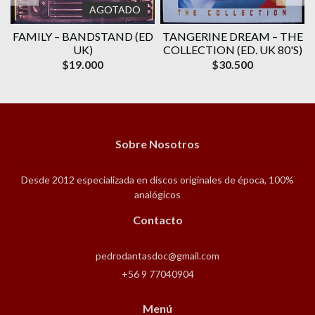
AGOTADO
E
FAMILY ‎– BANDSTAND (ED
TANGERINE DREAM – THE
UK)
COLLECTION (ED. UK 80'S)
$19.000
$30.500
Sobre Nosotros
Desde 2012 especializada en discos originales de época, 100%
analógicos
Contacto
pedrodantasdoc@gmail.com
+56 9 77040904
Menú