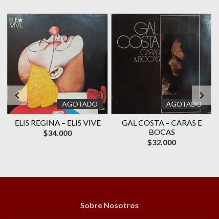
AGOTADO
AGOTADO
ELIS REGINA – ELIS VIVE
GAL COSTA ‎– CARAS E
O
BOCAS
$34.000
$32.000
Sobre Nosotros