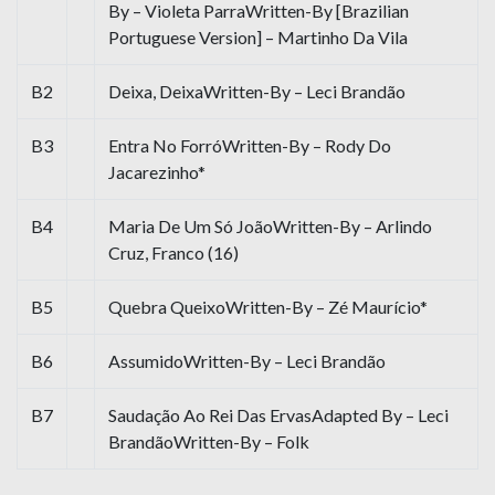
By – Violeta ParraWritten-By [Brazilian
Portuguese Version] – Martinho Da Vila
B2
Deixa, DeixaWritten-By – Leci Brandão
B3
Entra No ForróWritten-By – Rody Do
Jacarezinho*
B4
Maria De Um Só JoãoWritten-By – Arlindo
Cruz, Franco (16)
B5
Quebra QueixoWritten-By – Zé Maurício*
B6
AssumidoWritten-By – Leci Brandão
B7
Saudação Ao Rei Das ErvasAdapted By – Leci
BrandãoWritten-By – Folk