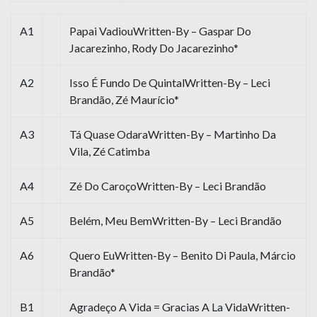
A1
Papai VadiouWritten-By – Gaspar Do
Jacarezinho, Rody Do Jacarezinho*
A2
Isso É Fundo De QuintalWritten-By – Leci
Brandão, Zé Maurício*
A3
Tá Quase OdaraWritten-By – Martinho Da
Vila, Zé Catimba
A4
Zé Do CaroçoWritten-By – Leci Brandão
A5
Belém, Meu BemWritten-By – Leci Brandão
A6
Quero EuWritten-By – Benito Di Paula, Márcio
Brandão*
B1
Agradeço A Vida = Gracias A La VidaWritten-