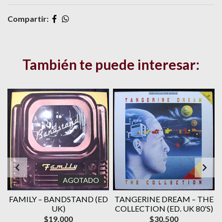
Compartir:
También te puede interesar:
AGOTADO
E
FAMILY ‎– BANDSTAND (ED
TANGERINE DREAM – THE
UK)
COLLECTION (ED. UK 80'S)
$19.000
$30.500