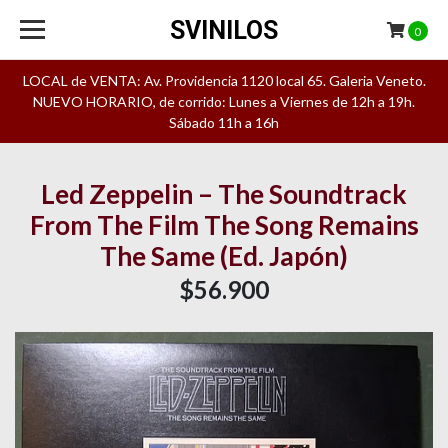
SVINILOS
0
LOCAL de VENTA: Av. Providencia 1120 local 65. Galeria Veneto.
NUEVO HORARIO, de corrido: Lunes a Viernes de 12h a 19h.
Sábado 11h a 16h
Led Zeppelin – The Soundtrack
From The Film The Song Remains
The Same (Ed. Japón)
$56.900