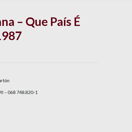
na – Que País É
1987
artón
MI – 068 748.820-1