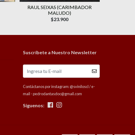
RAUL SEIXAS (CARIMBADOR
GAL COSTA 
MALUDO)
D
$23.900
Suscríbete a Nuestro Newsletter
Contáctanos por instagram: @sviniloscl / e-
mail - pedrodantasdoc@gmail.com
Síguenos: