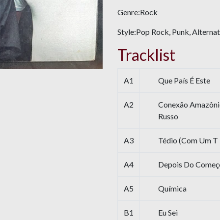
Genre:Rock
Style:Pop Rock, Punk, Alterna
Tracklist
A1
Que País É Este
A2
Conexão Amazônic
Russo
A3
Tédio (Com Um T 
A4
Depois Do Começ
A5
Química
B1
Eu Sei