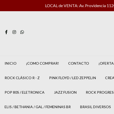
LOCAL de VENTA: Av. Providencia 1120 
INICIO
¡COMO COMPRAR!
CONTACTO
¡OFERTA
ROCK CLÁSICO R - Z
PINK FLOYD / LED ZEPPELIN
CREA
POP 80S / ELETRONICA
JAZZ FUSION
ROCK PROGRES
ELIS / BETHANIA / GAL / FEMENINAS BR
BRASIL DIVERSOS