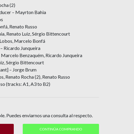
ocha (2)
ducer – Mayrton Bahia
os
nfá, Renato Russo
a, Renato Luiz, Sérgio Bittencourt
-Lobos, Marcelo Bonfá
– Ricardo Junqueira
– Marcelo Benzaquém, Ricardo Junqueira
z, Sérgio Bittencourt
tant] – Jorge Brum
os, Renato Rocha (2), Renato Russo
o (tracks: A1, A3 to B2)
le. Puedes enviarnos una consulta al respecto.
CONTINÚA COMPRANDO