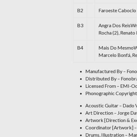
B2
Faroeste Caboclo
B3
Angra Dos ReisWr
Rocha (2), Renato
B4
Mais Do MesmoWri
Marcelo Bonfá, Re
Manufactured By – Fonobr
Distributed By – Fonobrá
Licensed From – EMI-Odeo
Phonographic Copyright
Acoustic Guitar – Dado 
Art Direction – Jorge D
Artwork [Direction & Ex
Coordinator [Artwork] – 
Drums, Illustration – Ma