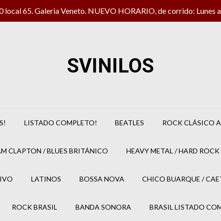
local 65. Galeria Veneto. NUEVO HORARIO, de corrido: Lunes a 
SVINILOS
S!
LISTADO COMPLETO!
BEATLES
ROCK CLÁSICO A
M CLAPTON / BLUES BRITÁNICO
HEAVY METAL / HARD ROCK 
IVO
LATINOS
BOSSA NOVA
CHICO BUARQUE / CA
ROCK BRASIL
BANDA SONORA
BRASIL LISTADO CO