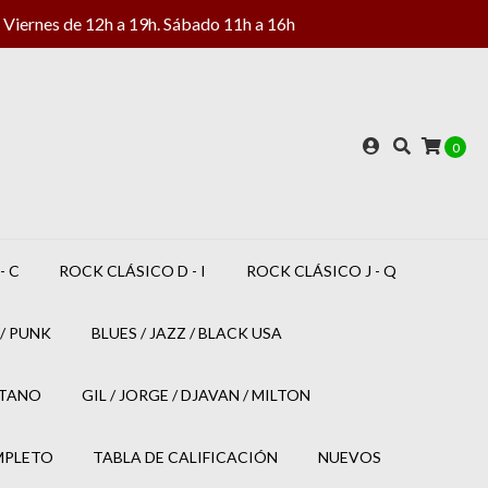
Viernes de 12h a 19h. Sábado 11h a 16h
0
- C
ROCK CLÁSICO D - I
ROCK CLÁSICO J - Q
/ PUNK
BLUES / JAZZ / BLACK USA
ETANO
GIL / JORGE / DJAVAN / MILTON
MPLETO
TABLA DE CALIFICACIÓN
NUEVOS