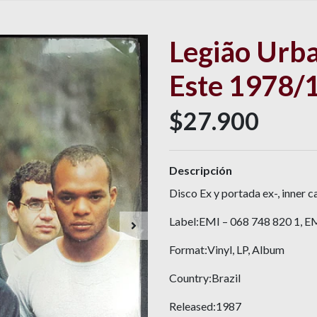
Legião Urba
Este 1978/
$27.900
Descripción
Disco Ex y portada ex-, inner c
Label:EMI – 068 748 820 1, E
Format:Vinyl, LP, Album
Country:Brazil
Released:1987