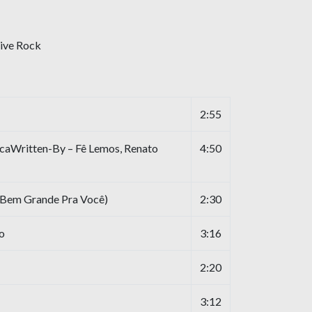
tive Rock
2:55
aWritten-By – Fê Lemos, Renato
4:50
Bem Grande Pra Você)
2:30
o
3:16
2:20
3:12