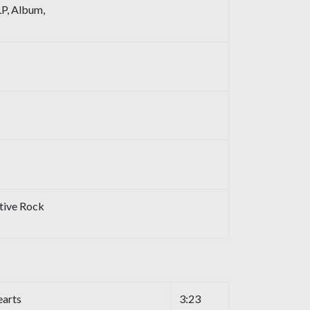
 LP, Album,
tive Rock
earts
3:23