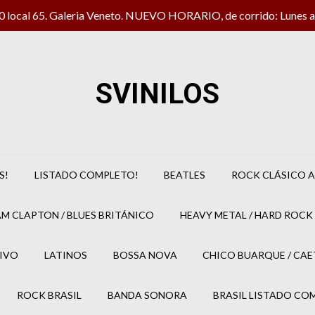
local 65. Galeria Veneto. NUEVO HORARIO, de corrido: Lunes a 
SVINILOS
S!
LISTADO COMPLETO!
BEATLES
ROCK CLÁSICO A
M CLAPTON / BLUES BRITÁNICO
HEAVY METAL / HARD ROCK 
IVO
LATINOS
BOSSA NOVA
CHICO BUARQUE / CA
ROCK BRASIL
BANDA SONORA
BRASIL LISTADO CO