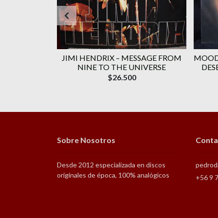
HE WHO) (C/
JIMI HENDRIX ‎– MESSAGE FROM
MOODY
TE CITY:...
NINE TO THE UNIVERSE
DES
$26.500
Sobre Nosotros
Conta
Desde 2012 especializada en discos
pedrod
originales de época, 100% analógicos
+56 9 