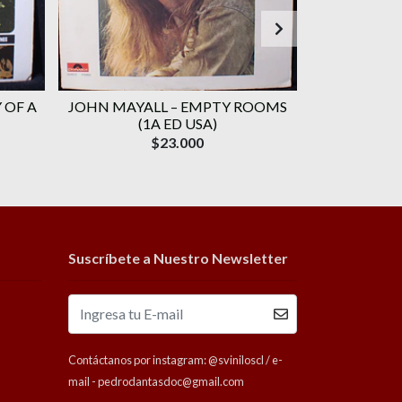
 OF A
JOHN MAYALL ‎– EMPTY ROOMS
JEFF BE
(1A ED USA)
HAMMER GROU
$23.000
Suscríbete a Nuestro Newsletter
Contáctanos por instagram: @sviniloscl / e-
mail - pedrodantasdoc@gmail.com