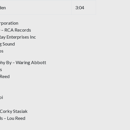
den
3:04
rporation
℗ – RCA Records
Ray Enterprises Inc
ng Sound
os
phy By – Waring Abbott
s
 Reed
bi
 Corky Stasiak
ls – Lou Reed