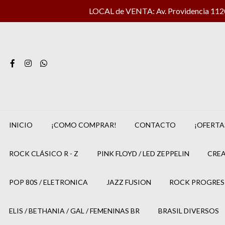
LOCAL de VENTA: Av. Providencia 1120 
INICIO
¡COMO COMPRAR!
CONTACTO
¡OFERTA
ROCK CLÁSICO R - Z
PINK FLOYD / LED ZEPPELIN
CREA
POP 80S / ELETRONICA
JAZZ FUSION
ROCK PROGRES
ELIS / BETHANIA / GAL / FEMENINAS BR
BRASIL DIVERSOS