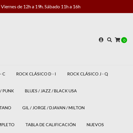
Viernes de 12h a 19h. Sábado 11h a 16h
0
- C
ROCK CLÁSICO D - I
ROCK CLÁSICO J - Q
/ PUNK
BLUES / JAZZ / BLACK USA
ETANO
GIL / JORGE / DJAVAN / MILTON
MPLETO
TABLA DE CALIFICACIÓN
NUEVOS