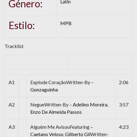
Género:
Latin
Estilo:
MPB
Tracklist
A1
Explode CoraçãoWritten-By –
2:06
Gonzaguinha
A2
NegueWritten-By –
Adelino Moreira
,
3:57
Enzo De Almeida Passos
A3
Alguém Me AvisouFeaturing –
4:23
Caetano Veloso
,
Gilberto Gil
Written-