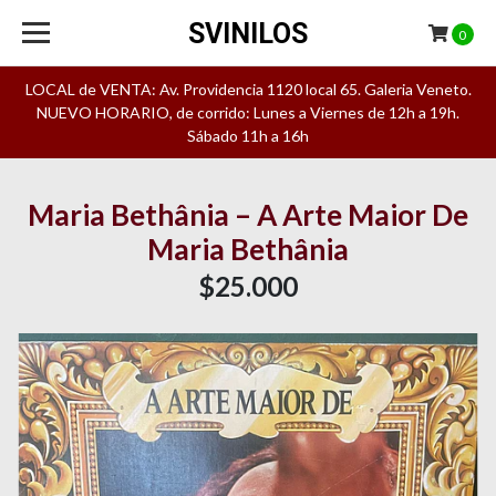
SVINILOS
0
LOCAL de VENTA: Av. Providencia 1120 local 65. Galeria Veneto.
NUEVO HORARIO, de corrido: Lunes a Viernes de 12h a 19h.
Sábado 11h a 16h
Maria Bethânia – A Arte Maior De
Maria Bethânia
$25.000