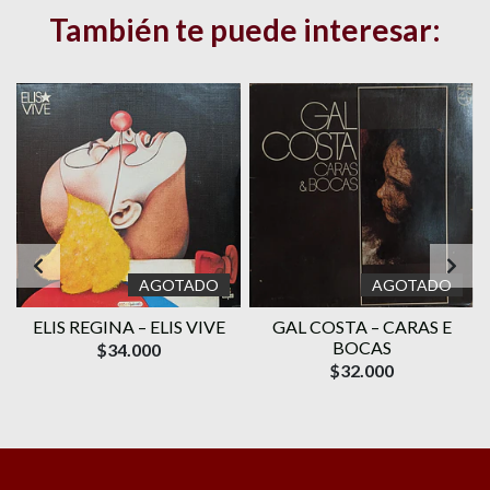
También te puede interesar:
AGOTADO
AGOTADO
ELIS REGINA – ELIS VIVE
GAL COSTA ‎– CARAS E
O
BOCAS
$34.000
$32.000