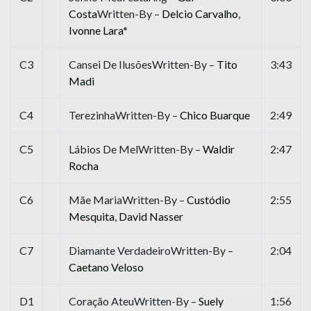
Costa
Written-By –
Delcio Carvalho
,
Ivonne Lara
*
C3
Cansei De IlusõesWritten-By –
Tito
3:43
Madi
C4
TerezinhaWritten-By –
Chico Buarque
2:49
C5
Lábios De MelWritten-By –
Waldir
2:47
Rocha
C6
Mãe MariaWritten-By –
Custódio
2:55
Mesquita
,
David Nasser
C7
Diamante VerdadeiroWritten-By –
2:04
Caetano Veloso
D1
Coração AteuWritten-By –
Suely
1:56