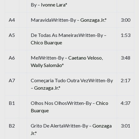
By –
Ivonne Lara
*
A4
MaravidaWritten-By –
Gonzaga Jr.
*
3:00
A5
De Todas As ManeirasWritten-By –
1:53
Chico Buarque
A6
MelWritten-By –
Caetano Veloso
,
3:48
Wally Salomão
*
A7
Começaria Tudo Outra VezWritten-By
2:17
–
Gonzaga Jr.
*
B1
Olhos Nos OlhosWritten-By –
Chico
4:37
Buarque
B2
Grito De AlertaWritten-By –
Gonzaga
3:01
Jr.
*