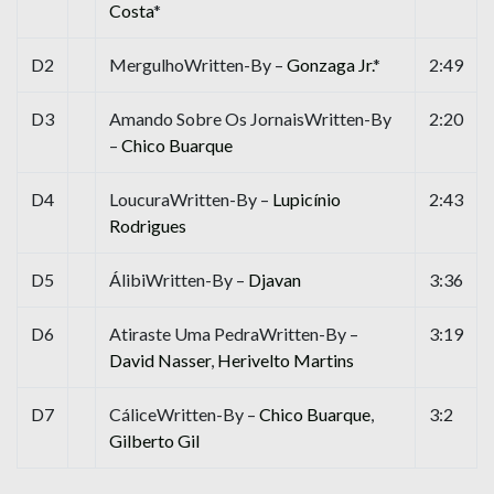
Costa
*
D2
MergulhoWritten-By –
Gonzaga Jr.
*
2:49
D3
Amando Sobre Os JornaisWritten-By
2:20
–
Chico Buarque
D4
LoucuraWritten-By –
Lupicínio
2:43
Rodrigues
D5
ÁlibiWritten-By –
Djavan
3:36
D6
Atiraste Uma PedraWritten-By –
3:19
David Nasser
,
Herivelto Martins
D7
CáliceWritten-By –
Chico Buarque
,
3:2
Gilberto Gil