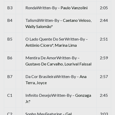
B3
RondaWritten-By –
Paulo Vanzolini
2:05
B4
TalismãWritten-By –
Caetano Veloso
,
2:44
Wally Salomão
*
B5
O Lado Quente Do SerWritten-By –
2:51
Antônio Cícero
*,
Marina Lima
B6
Mentira De AmorWritten-By –
2:59
Gustavo De Carvalho
,
Lourival Faissal
B7
Da Cor BrasileiraWritten-By –
Ana
2:57
Terra
,
Joyce
C1
Infinito DesejoWritten-By –
Gonzaga
2:45
Jr.
*
C2
Sonho MeuFeaturing –
Gal
3:03