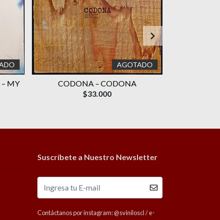
ADO
AGOTADO
 – MY
CODONA – CODONA
DENIECE WI
IT FOR
$33.000
Suscríbete a Nuestro Newsletter
Contáctanos por instagram: @sviniloscl / e-