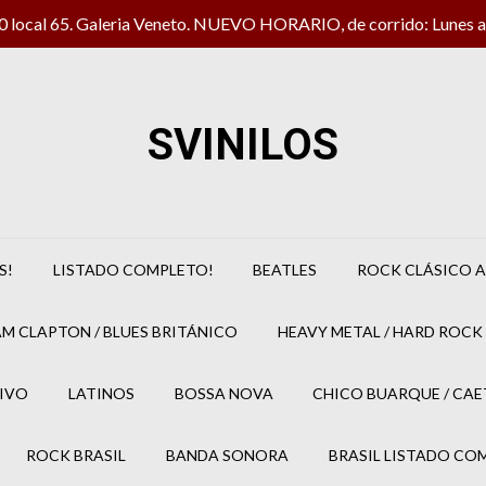
local 65. Galeria Veneto. NUEVO HORARIO, de corrido: Lunes a 
SVINILOS
S!
LISTADO COMPLETO!
BEATLES
ROCK CLÁSICO A
M CLAPTON / BLUES BRITÁNICO
HEAVY METAL / HARD ROCK 
IVO
LATINOS
BOSSA NOVA
CHICO BUARQUE / CA
ROCK BRASIL
BANDA SONORA
BRASIL LISTADO CO