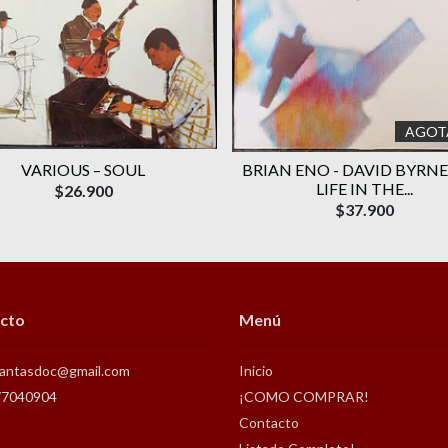
AGOT
VARIOUS – SOUL
BRIAN ENO - DAVID BYRNE
LIFE IN THE...
$26.900
$37.900
cto
Menú
antasdoc@gmail.com
Inicio
77040904
¡COMO COMPRAR!
Contacto