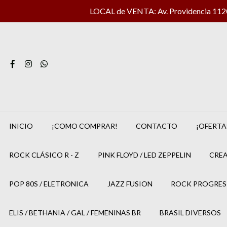
LOCAL de VENTA: Av. Providencia 1120 
INICIO
¡COMO COMPRAR!
CONTACTO
¡OFERTA
ROCK CLÁSICO R - Z
PINK FLOYD / LED ZEPPELIN
CREA
POP 80S / ELETRONICA
JAZZ FUSION
ROCK PROGRES
ELIS / BETHANIA / GAL / FEMENINAS BR
BRASIL DIVERSOS