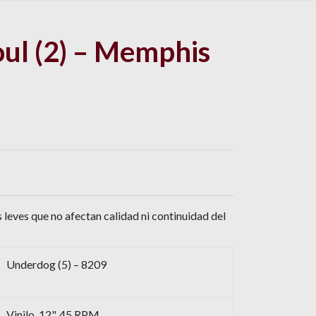
ul (2) – Memphis
leves que no afectan calidad ni continuidad del
Underdog (5) – 8209
Vinilo, 12", 45 RPM