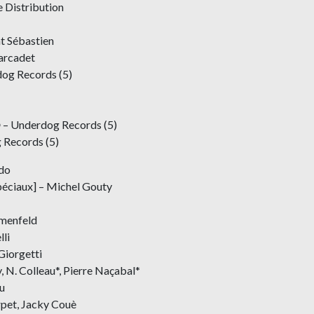
e Distribution
t Sébastien
arcadet
dog Records (5)
 – Underdog Records (5)
 Records (5)
ldo
péciaux] – Michel Gouty
menfeld
lli
Giorgetti
 N. Colleau*, Pierre Naçabal*
u
pet, Jacky Couè