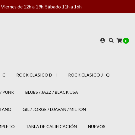
Viernes de 12h a 19h. Sábado 11h a 16h
0
- C
ROCK CLÁSICO D - I
ROCK CLÁSICO J - Q
/ PUNK
BLUES / JAZZ / BLACK USA
ETANO
GIL / JORGE / DJAVAN / MILTON
MPLETO
TABLA DE CALIFICACIÓN
NUEVOS