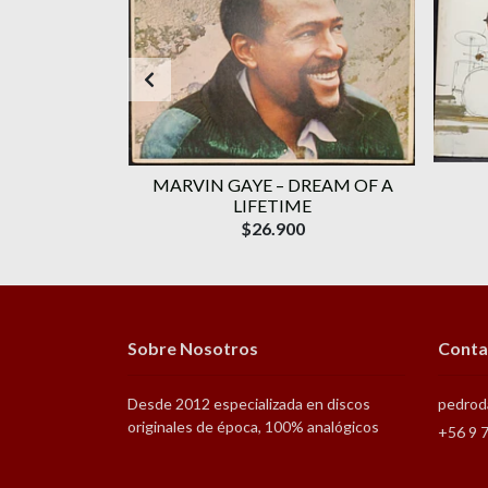
GALIZE IT
MARVIN GAYE – DREAM OF A
LIFETIME
$26.900
Sobre Nosotros
Conta
Desde 2012 especializada en discos
pedrod
originales de época, 100% analógicos
+56 9 