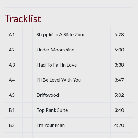
Tracklist
A1
Steppin' In A Slide Zone
5:28
A2
Under Moonshine
5:00
A3
Had To Fall In Love
3:38
A4
I'll Be Level With You
3:47
A5
Driftwood
5:02
B1
Top Rank Suite
3:40
B2
I'm Your Man
4:20