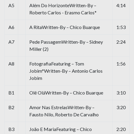
A5
Além Do HorizonteWritten-By –
4:14
Roberto Carlos - Erasmo Carlos*
A6
A RitaWritten-By – Chico Buarque
1:53
A7
Pede PassagemWritten-By – Sidney
2:24
Miller (2)
A8
FotografiaFeaturing – Tom
1:56
Jobim*Written-By – Antonio Carlos
Jobim
B1
Olê OláWritten-By – Chico Buarque
3:10
B2
Amor Nas EstrelasWritten-By –
3:20
Fausto Nilo, Roberto De Carvalho
B3
João E MariaFeaturing – Chico
2:20