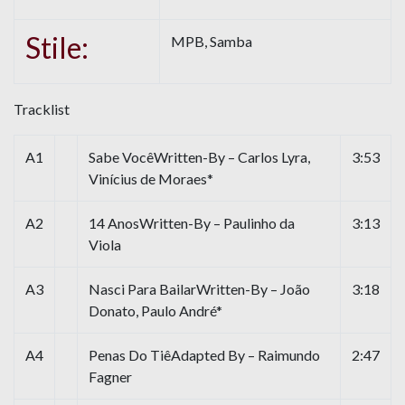
Stile:
MPB, Samba
Tracklist
A1
Sabe VocêWritten-By – Carlos Lyra,
3:53
Vinícius de Moraes*
A2
14 AnosWritten-By – Paulinho da
3:13
Viola
A3
Nasci Para BailarWritten-By – João
3:18
Donato, Paulo André*
A4
Penas Do TiêAdapted By – Raimundo
2:47
Fagner