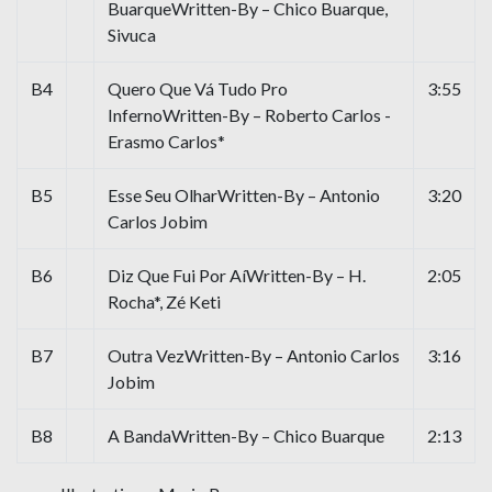
BuarqueWritten-By – Chico Buarque,
Sivuca
B4
Quero Que Vá Tudo Pro
3:55
InfernoWritten-By – Roberto Carlos -
Erasmo Carlos*
B5
Esse Seu OlharWritten-By – Antonio
3:20
Carlos Jobim
B6
Diz Que Fui Por AíWritten-By – H.
2:05
Rocha*, Zé Keti
B7
Outra VezWritten-By – Antonio Carlos
3:16
Jobim
B8
A BandaWritten-By – Chico Buarque
2:13