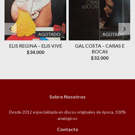
AGOTADO
AGOTADO
ELIS REGINA – ELIS VIVE
GAL COSTA ‎– CARAS E
O
BOCAS
$34.000
$32.000
Sobre Nosotros
Desde 2012 especializada en discos originales de época, 100%
analógicos
Contacto