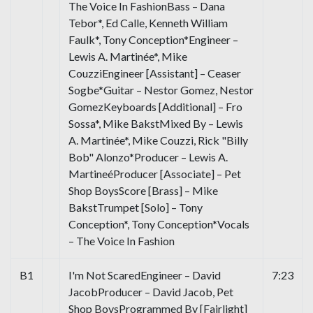
The Voice In FashionBass – Dana
Tebor*, Ed Calle, Kenneth William
Faulk*, Tony Conception*Engineer –
Lewis A. Martinée*, Mike
CouzziEngineer [Assistant] – Ceaser
Sogbe*Guitar – Nestor Gomez, Nestor
GomezKeyboards [Additional] – Fro
Sossa*, Mike BakstMixed By – Lewis
A. Martinée*, Mike Couzzi, Rick "Billy
Bob" Alonzo*Producer – Lewis A.
MartineéProducer [Associate] – Pet
Shop BoysScore [Brass] – Mike
BakstTrumpet [Solo] – Tony
Conception*, Tony Conception*Vocals
– The Voice In Fashion
B1
I'm Not ScaredEngineer – David
7:23
JacobProducer – David Jacob, Pet
Shop BoysProgrammed By [Fairlight]