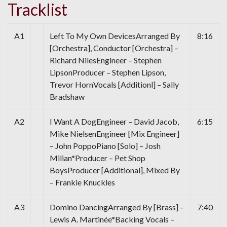
Tracklist
A1
Left To My Own DevicesArranged By
8:16
[Orchestra], Conductor [Orchestra] –
Richard NilesEngineer – Stephen
LipsonProducer – Stephen Lipson,
Trevor HornVocals [Additionl] – Sally
Bradshaw
A2
I Want A DogEngineer – David Jacob,
6:15
Mike NielsenEngineer [Mix Engineer]
– John PoppoPiano [Solo] – Josh
Milian*Producer – Pet Shop
BoysProducer [Additional], Mixed By
– Frankie Knuckles
A3
Domino DancingArranged By [Brass] –
7:40
Lewis A. Martinée*Backing Vocals –