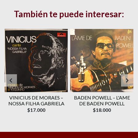
También te puede interesar:
VINICIUS DE MORAES ‎–
BADEN POWELL ‎– L'AME
1
NOSSA FILHA GABRIELA
DE BADEN POWELL
$17.000
$18.000