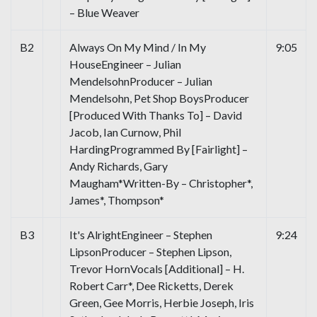
– Blue Weaver
B2
Always On My Mind / In My
9:05
HouseEngineer – Julian
MendelsohnProducer – Julian
Mendelsohn, Pet Shop BoysProducer
[Produced With Thanks To] – David
Jacob, Ian Curnow, Phil
HardingProgrammed By [Fairlight] –
Andy Richards, Gary
Maugham*Written-By – Christopher*,
James*, Thompson*
B3
It's AlrightEngineer – Stephen
9:24
LipsonProducer – Stephen Lipson,
Trevor HornVocals [Additional] – H.
Robert Carr*, Dee Ricketts, Derek
Green, Gee Morris, Herbie Joseph, Iris