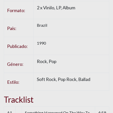
2 x Vinilo, LP, Album
Formato:
Brazil
País:
1990
Publicado:
Rock, Pop
Género:
Soft Rock, Pop Rock, Ballad
Estilo:
Tracklist
A1
Something Happened On The Way To
4:59