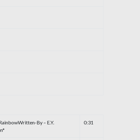
 RainbowWritten-By – E.Y.
0:31
en*