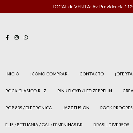
LOCAL de VENTA: Av. Providencia 1120 
INICIO
¡COMO COMPRAR!
CONTACTO
¡OFERTA
ROCK CLÁSICO R - Z
PINK FLOYD / LED ZEPPELIN
CREA
POP 80S / ELETRONICA
JAZZ FUSION
ROCK PROGRES
ELIS / BETHANIA / GAL / FEMENINAS BR
BRASIL DIVERSOS