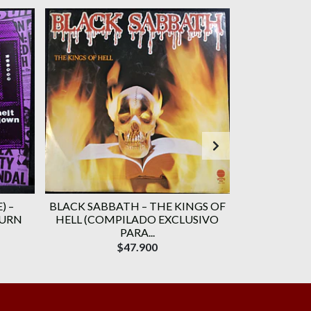
) –
BLACK SABBATH – THE KINGS OF
RAINBOW – 
BURN
HELL (COMPILADO EXCLUSIVO
(
PARA...
$47.900