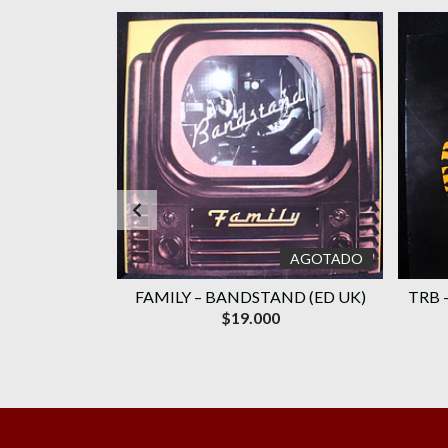
AGOTADO
 IN THE
FAMILY ‎– BANDSTAND (ED UK)
TRB 
D JAPÓN)
$19.000