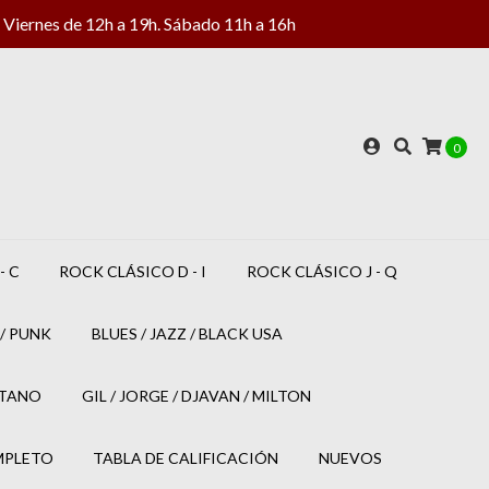
Viernes de 12h a 19h. Sábado 11h a 16h
0
- C
ROCK CLÁSICO D - I
ROCK CLÁSICO J - Q
/ PUNK
BLUES / JAZZ / BLACK USA
ETANO
GIL / JORGE / DJAVAN / MILTON
MPLETO
TABLA DE CALIFICACIÓN
NUEVOS