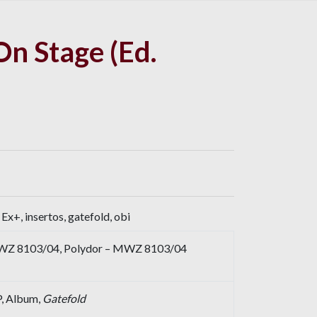
n Stage (Ed.
Ex+, insertos, gatefold, obi
WZ 8103/04, Polydor – MWZ 8103/04
LP, Album,
Gatefold