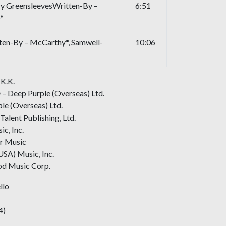
ry GreensleevesWritten-By –
6:51
*
tten-By – McCarthy*, Samwell-
10:06
 K.K.
 – Deep Purple (Overseas) Ltd.
le (Overseas) Ltd.
alent Publishing, Ltd.
c, Inc.
ir Music
USA) Music, Inc.
od Music Corp.
llo
4)