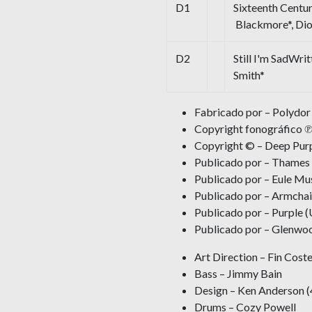
D1
Sixteenth Centu
Blackmore*, Dio
D2
Still I'm SadWri
Smith*
Fabricado por – Polydor
Copyright fonográfico ℗
Copyright © – Deep Purp
Publicado por – Thames T
Publicado por – Eule Musi
Publicado por – Armcha
Publicado por – Purple (
Publicado por – Glenwo
Art Direction – Fin Coste
Bass – Jimmy Bain
Design – Ken Anderson (
Drums – Cozy Powell