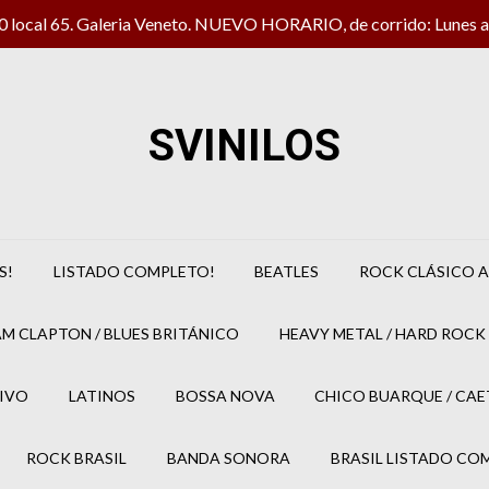
local 65. Galeria Veneto. NUEVO HORARIO, de corrido: Lunes a 
SVINILOS
S!
LISTADO COMPLETO!
BEATLES
ROCK CLÁSICO A
M CLAPTON / BLUES BRITÁNICO
HEAVY METAL / HARD ROCK 
IVO
LATINOS
BOSSA NOVA
CHICO BUARQUE / CA
ROCK BRASIL
BANDA SONORA
BRASIL LISTADO CO