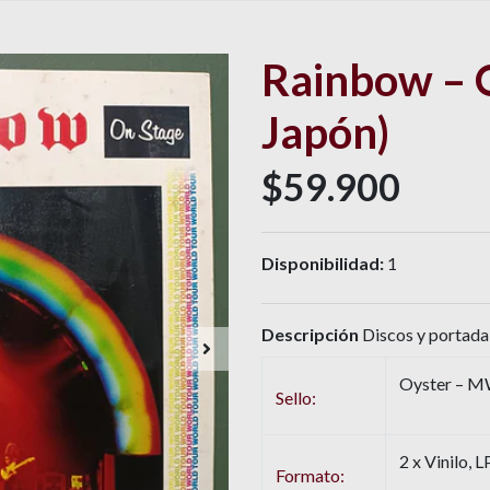
Rainbow – O
Japón)
$59.900
Disponibilidad:
1
Descripción
Discos y portada 
Oyster – M
Sello:
2 x Vinilo, 
Formato: