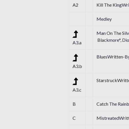
A2
Kill The KingWri
Medley
Man On The Sil
Blackmore*, Dio
A3.a
BluesWritten-B
A3.b
StarstruckWritt
A3.c
B
Catch The Rainb
C
MistreatedWritt