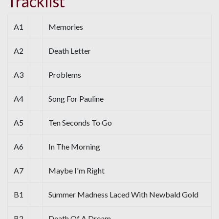
Tracklist
A1
Memories
A2
Death Letter
A3
Problems
A4
Song For Pauline
A5
Ten Seconds To Go
A6
In The Morning
A7
Maybe I'm Right
B1
Summer Madness Laced With Newbald Gold
B2
Death Of A Dream