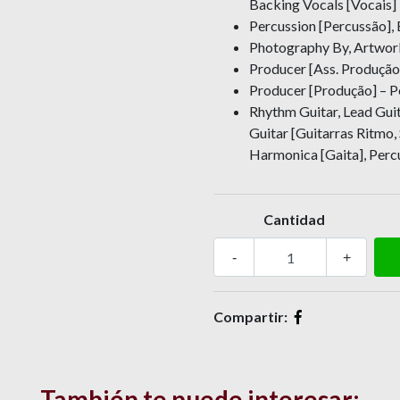
Backing Vocals [Vocais]
Percussion [Percussão],
Photography By, Artwork
Producer [Ass. Produção
Producer [Produção] – 
Rhythm Guitar, Lead Guit
Guitar [Guitarras Ritmo, 
Harmonica [Gaita], Percus
Cantidad
-
+
Compartir:
También te puede interesar: