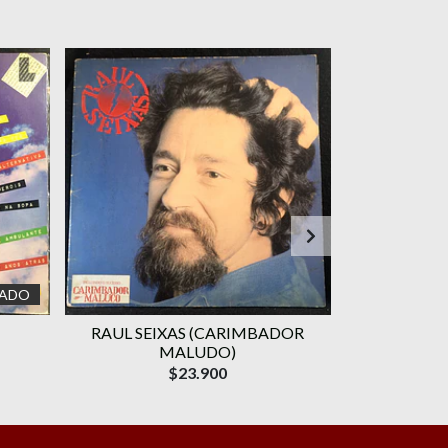
ADO
RAUL SEIXAS (CARIMBADOR
GAL COSTA 
MALUDO)
D
$23.900