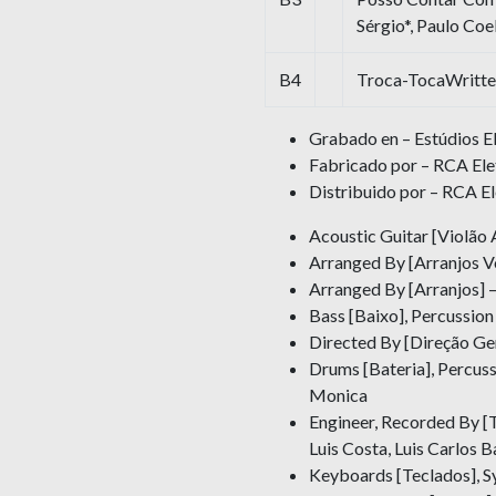
Sérgio*, Paulo Coe
B4
Troca-TocaWritten
Grabado en – Estúdios E
Fabricado por – RCA Ele
Distribuido por – RCA El
Acoustic Guitar [Violão A
Arranged By [Arranjos Vo
Arranged By [Arranjos] – 
Bass [Baixo], Percussion
Directed By [Direção Ge
Drums [Bateria], Percuss
Monica
Engineer, Recorded By [T
Luis Costa, Luis Carlos B
Keyboards [Teclados], Sy