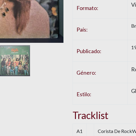
Vi
Formato:
Br
País:
1
Publicado:
Ro
Género:
G
Estilo:
Tracklist
A1
Corista De RockWri