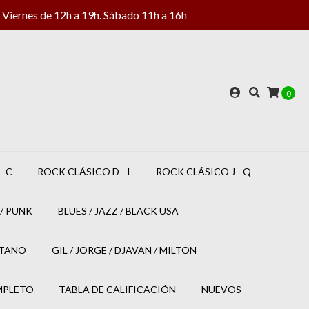
Viernes de 12h a 19h. Sábado 11h a 16h
0
- C
ROCK CLÁSICO D - I
ROCK CLÁSICO J - Q
/ PUNK
BLUES / JAZZ / BLACK USA
ETANO
GIL / JORGE / DJAVAN / MILTON
MPLETO
TABLA DE CALIFICACIÓN
NUEVOS