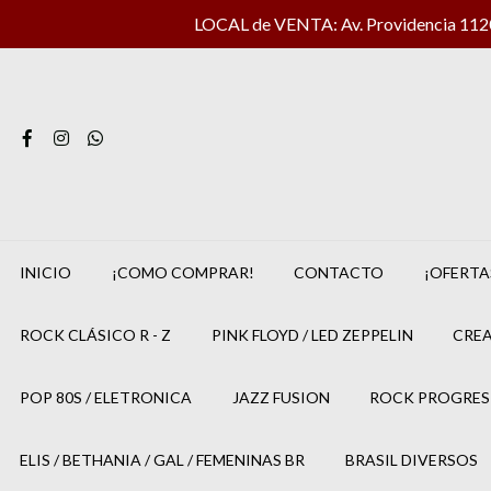
LOCAL de VENTA: Av. Providencia 1120 
INICIO
¡COMO COMPRAR!
CONTACTO
¡OFERTA
ROCK CLÁSICO R - Z
PINK FLOYD / LED ZEPPELIN
CREA
POP 80S / ELETRONICA
JAZZ FUSION
ROCK PROGRES
ELIS / BETHANIA / GAL / FEMENINAS BR
BRASIL DIVERSOS