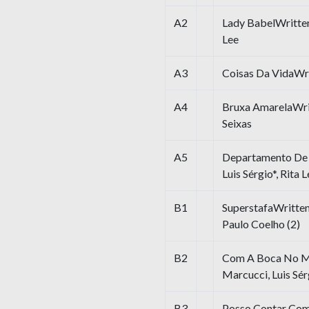
A2
Lady BabelWritten-
Lee
A3
Coisas Da VidaWri
A4
Bruxa AmarelaWrit
Seixas
A5
Departamento De 
Luis Sérgio*, Rita 
B1
SuperstafaWritten-
Paulo Coelho (2)
B2
Com A Boca No Mu
Marcucci, Luis Sérg
B3
Posso Contar Comi