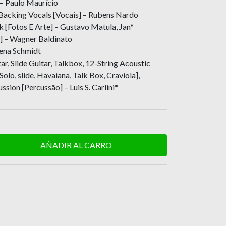
 – Paulo Maurício
 Backing Vocals [Vocais] – Rubens Nardo
 [Fotos E Arte] – Gustavo Matula, Jan*
] – Wagner Baldinato
Pena Schmidt
ar, Slide Guitar, Talkbox, 12-String Acoustic
Solo, slide, Havaiana, Talk Box, Craviola],
sion [Percussão] – Luis S. Carlini*