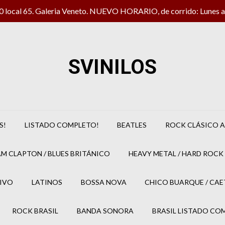
local 65. Galeria Veneto. NUEVO HORARIO, de corrido: Lunes a 
SVINILOS
S!
LISTADO COMPLETO!
BEATLES
ROCK CLÁSICO A
M CLAPTON / BLUES BRITÁNICO
HEAVY METAL / HARD ROCK 
IVO
LATINOS
BOSSA NOVA
CHICO BUARQUE / CA
ROCK BRASIL
BANDA SONORA
BRASIL LISTADO CO