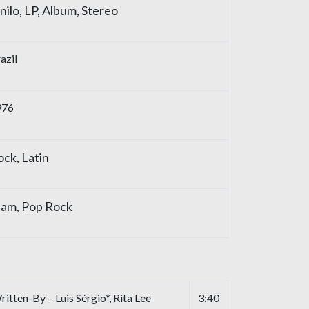
nilo, LP, Album, Stereo
azil
976
ck, Latin
lam, Pop Rock
tten-By – Luis Sérgio*, Rita Lee
3:40