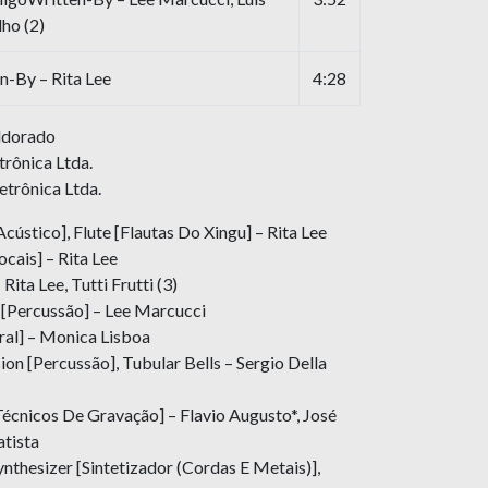
lho (2)
-By – Rita Lee
4:28
ldorado
trônica Ltda.
etrônica Ltda.
cústico], Flute [Flautas Do Xingu] – Rita Lee
cais] – Rita Lee
Rita Lee, Tutti Frutti (3)
 [Percussão] – Lee Marcucci
ral] – Monica Lisboa
ion [Percussão], Tubular Bells – Sergio Della
écnicos De Gravação] – Flavio Augusto*, José
atista
nthesizer [Sintetizador (Cordas E Metais)],