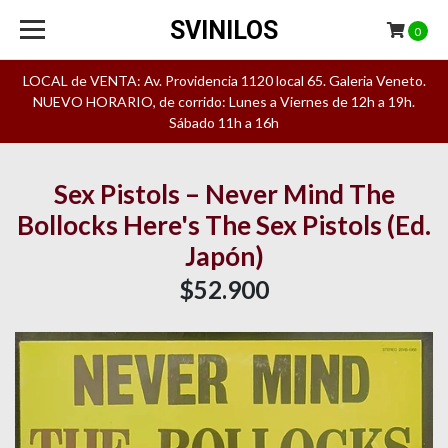
SVINILOS
0
LOCAL de VENTA: Av. Providencia 1120 local 65. Galeria Veneto.
NUEVO HORARIO, de corrido: Lunes a Viernes de 12h a 19h.
Sábado 11h a 16h
Sex Pistols – Never Mind The
Bollocks Here's The Sex Pistols (Ed.
Japón)
$52.900