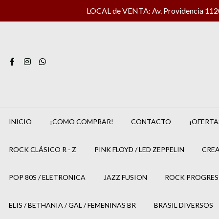
LOCAL de VENTA: Av. Providencia 1120 
INICIO
¡COMO COMPRAR!
CONTACTO
¡OFERTA
ROCK CLÁSICO R - Z
PINK FLOYD / LED ZEPPELIN
CREA
POP 80S / ELETRONICA
JAZZ FUSION
ROCK PROGRES
ELIS / BETHANIA / GAL / FEMENINAS BR
BRASIL DIVERSOS