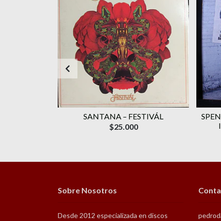
AGOTADO
WAVELENGTH
SANTANA ‎– FESTIVÁL
SPEN
ROMO)
$25.000
Sobre Nosotros
Conta
Desde 2012 especializada en discos
pedrod