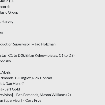
usic (3)
Records
Music Group
S. Harvey
ll
duction Supervisor] – Jac Holzman
istas: C1 to D3), Brian Kehew (pistas: C1 to D3)
Brodsky
 Abels
dmonds, Bill Inglot, Rick Conrad
lot, Dan Hersh*
] – Jeff Gold
rvision] – Ben Edmonds, Mason Williams (2)
n Supervisor] – Cory Frye