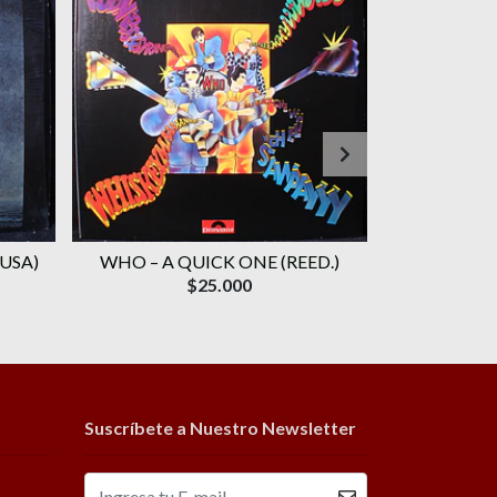
 USA)
WHO ‎– A QUICK ONE (REED.)
WHO, TH
$25.000
Suscríbete a Nuestro Newsletter