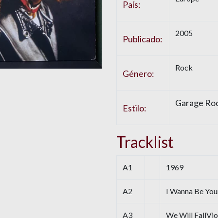
País:
2005
Publicado:
Rock
Género:
Garage Roc
Estilo:
Tracklist
A1
1969
A2
I Wanna Be You
A3
We Will FallVio