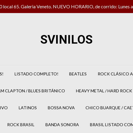
local 65. Galeria Veneto. NUEVO HORARIO, de corrido: Lunes a 
SVINILOS
S!
LISTADO COMPLETO!
BEATLES
ROCK CLÁSICO A
M CLAPTON / BLUES BRITÁNICO
HEAVY METAL / HARD ROCK 
IVO
LATINOS
BOSSA NOVA
CHICO BUARQUE / CA
ROCK BRASIL
BANDA SONORA
BRASIL LISTADO CO