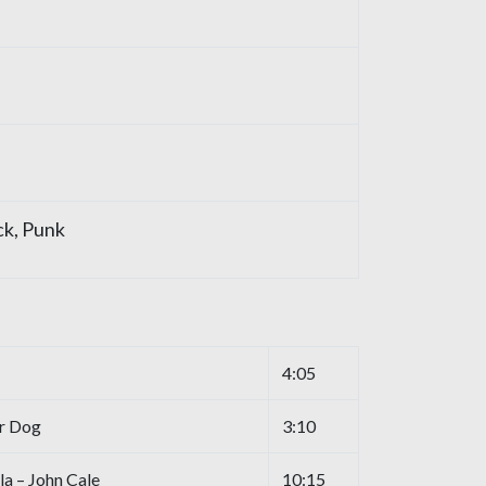
k, Punk
4:05
r Dog
3:10
la – John Cale
10:15