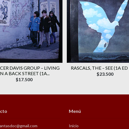
CER DAVIS GROUP ‎– LIVING
RASCALS, THE ‎– SEE (1A ED
IN A BACK STREET (1A...
$23.500
$17.500
cto
Menú
antasdoc@gmail.com
Inicio