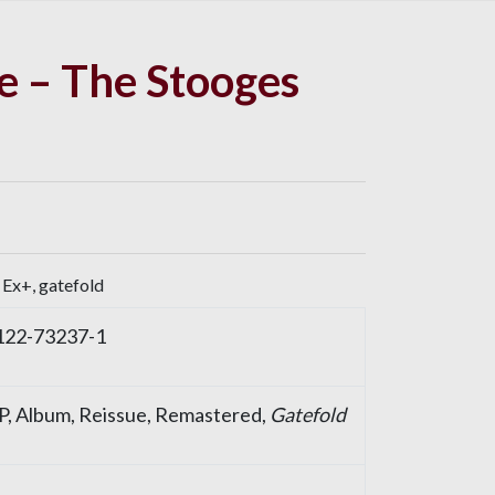
e – The Stooges
 Ex+, gatefold
8122-73237-1
 LP, Album, Reissue, Remastered,
Gatefold