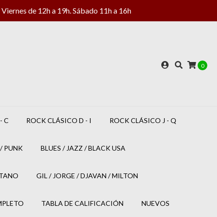
Viernes de 12h a 19h. Sábado 11h a 16h
0
- C
ROCK CLÁSICO D - I
ROCK CLÁSICO J - Q
/ PUNK
BLUES / JAZZ / BLACK USA
ETANO
GIL / JORGE / DJAVAN / MILTON
MPLETO
TABLA DE CALIFICACIÓN
NUEVOS