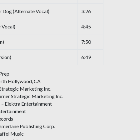
r Dog (Alternate Vocal)
3:26
 Vocal)
4:45
n)
7:50
rsion)
6:49
iPrep
orth Hollywood, CA
Strategic Marketing Inc.
rner Strategic Marketing Inc.
 – Elektra Entertainment
ntertainment
ecords
merlane Publishing Corp.
affel Music