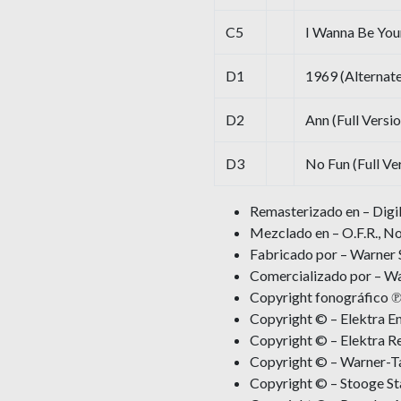
C5
I Wanna Be You
D1
1969 (Alternate
D2
Ann (Full Versio
D3
No Fun (Full Ve
Remasterizado en – Dig
Mezclado en – O.F.R., N
Fabricado por – Warner 
Comercializado por – Wa
Copyright fonográfico ℗
Copyright © – Elektra E
Copyright © – Elektra R
Copyright © – Warner-Ta
Copyright © – Stooge St