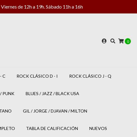
Viernes de 12h a 19h. Sábado 11h a 16h
0
- C
ROCK CLÁSICO D - I
ROCK CLÁSICO J - Q
/ PUNK
BLUES / JAZZ / BLACK USA
ETANO
GIL / JORGE / DJAVAN / MILTON
MPLETO
TABLA DE CALIFICACIÓN
NUEVOS