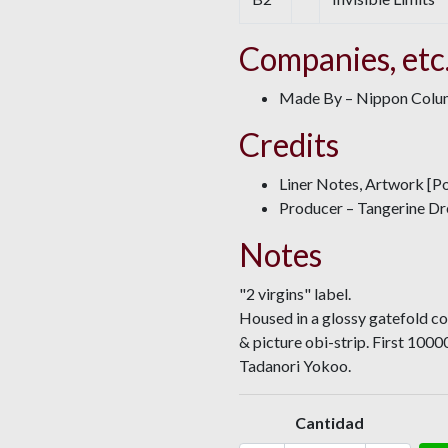
Companies, etc
Made By – Nippon Columb
Credits
Liner Notes, Artwork [P
Producer – Tangerine D
Notes
"2 virgins" label.
Housed in a glossy gatefold co
& picture obi-strip. First 100
Tadanori Yokoo.
Cantidad