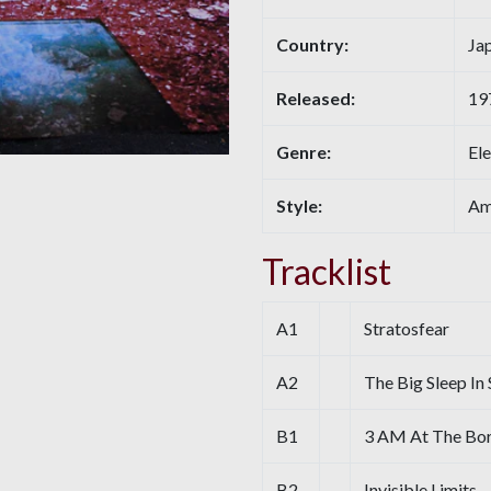
Country:
Ja
Released:
19
Genre:
Ele
Style:
Am
Tracklist
A1
Stratosfear
A2
The Big Sleep In
B1
3 AM At The Bo
B2
Invisible Limits