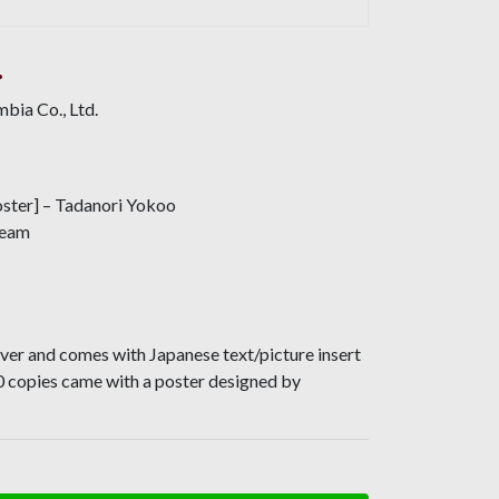
.
ia Co., Ltd.
oster] – Tadanori Yokoo
ream
ver and comes with Japanese text/picture insert
00 copies came with a poster designed by