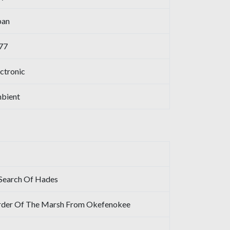
pan
77
ctronic
bient
 Search Of Hades
rder Of The Marsh From Okefenokee