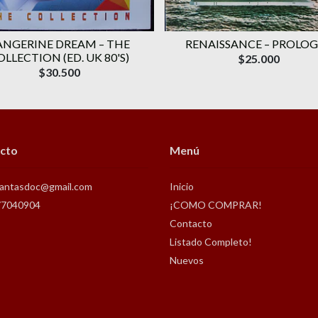
ANGERINE DREAM – THE
RENAISSANCE – PROLO
OLLECTION (ED. UK 80'S)
$25.000
$30.500
cto
Menú
antasdoc@gmail.com
Inicio
77040904
¡COMO COMPRAR!
Contacto
Listado Completo!
Nuevos