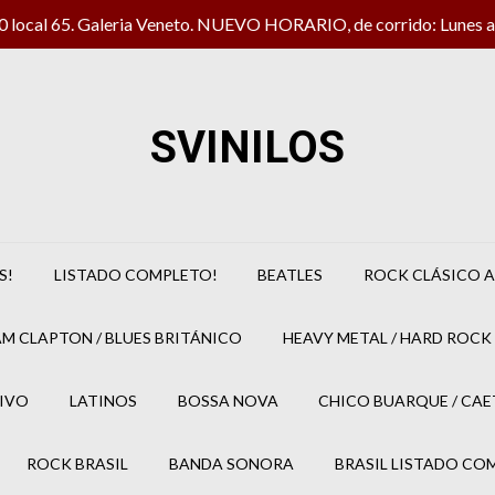
local 65. Galeria Veneto. NUEVO HORARIO, de corrido: Lunes a 
SVINILOS
S!
LISTADO COMPLETO!
BEATLES
ROCK CLÁSICO A
M CLAPTON / BLUES BRITÁNICO
HEAVY METAL / HARD ROCK 
IVO
LATINOS
BOSSA NOVA
CHICO BUARQUE / CA
ROCK BRASIL
BANDA SONORA
BRASIL LISTADO CO