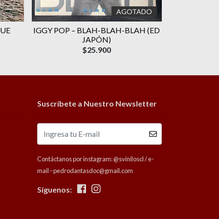
AGOTADO
GUE
IGGY POP – BLAH-BLAH-BLAH (ED
QUICKSILVER
JAPÓN)
$25.900
Suscríbete a Nuestro Newsletter
Contáctanos por instagram: @sviniloscl / e-
mail - pedrodantasdoc@gmail.com
Síguenos: