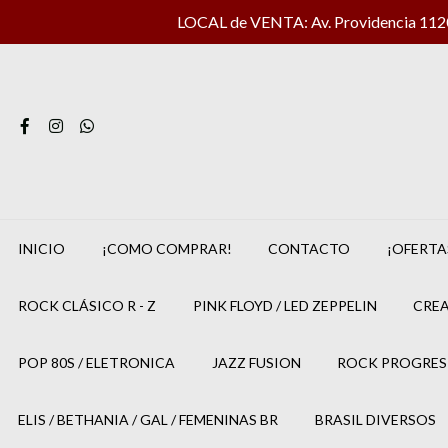
LOCAL de VENTA: Av. Providencia 1120 
INICIO
¡COMO COMPRAR!
CONTACTO
¡OFERTA
ROCK CLÁSICO R - Z
PINK FLOYD / LED ZEPPELIN
CREA
POP 80S / ELETRONICA
JAZZ FUSION
ROCK PROGRES
ELIS / BETHANIA / GAL / FEMENINAS BR
BRASIL DIVERSOS