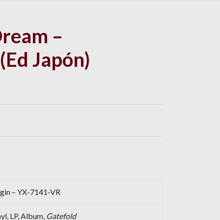
Dream –
 (Ed Japón)
rgin – YX-7141-VR
yl, LP, Album,
Gatefold