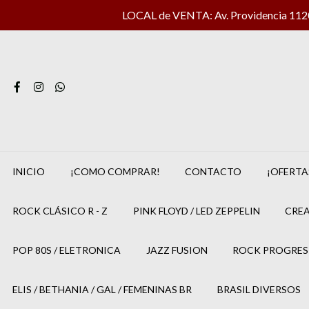
LOCAL de VENTA: Av. Providencia 1120 
INICIO
¡COMO COMPRAR!
CONTACTO
¡OFERTA
ROCK CLÁSICO R - Z
PINK FLOYD / LED ZEPPELIN
CREA
POP 80S / ELETRONICA
JAZZ FUSION
ROCK PROGRES
ELIS / BETHANIA / GAL / FEMENINAS BR
BRASIL DIVERSOS