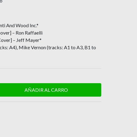
ho
nti And Wood Inc.*
ver] – Ron Raffaelli
over] – Jeff Mayer*
acks: A4), Mike Vernon (tracks: A1 to A3, B1 to