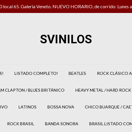
local 65. Galeria Veneto. NUEVO HORARIO, de corrido: Lunes a 
SVINILOS
S!
LISTADO COMPLETO!
BEATLES
ROCK CLÁSICO A
M CLAPTON / BLUES BRITÁNICO
HEAVY METAL / HARD ROCK 
IVO
LATINOS
BOSSA NOVA
CHICO BUARQUE / CA
ROCK BRASIL
BANDA SONORA
BRASIL LISTADO CO