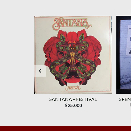
AGOTADO
WAVELENGTH
SANTANA ‎– FESTIVÁL
SPEN
ROMO)
$25.000