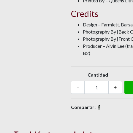
Printed By – Queens Lit
Credits
Design – Farmlett, Barsa
Photography By [Back Co
Photography By [Front C
Producer – Alvin Lee (tr
B2)
Cantidad
-
+
Compartir: