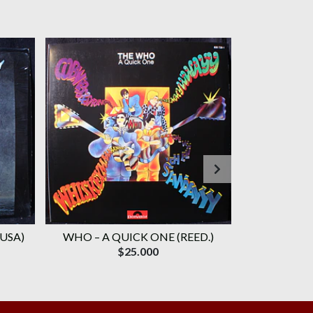
 USA)
WHO ‎– A QUICK ONE (REED.)
WHO, TH
$25.000