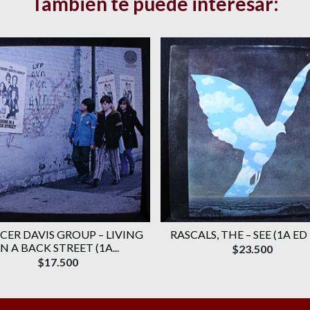
También te puede interesar:
CER DAVIS GROUP ‎– LIVING
RASCALS, THE ‎– SEE (1A ED
IN A BACK STREET (1A...
$23.500
$17.500