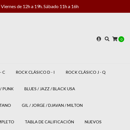
Viernes de 12h a 19h. Sábado 11h a 16h
0
- C
ROCK CLÁSICO D - I
ROCK CLÁSICO J - Q
/ PUNK
BLUES / JAZZ / BLACK USA
ETANO
GIL / JORGE / DJAVAN / MILTON
MPLETO
TABLA DE CALIFICACIÓN
NUEVOS