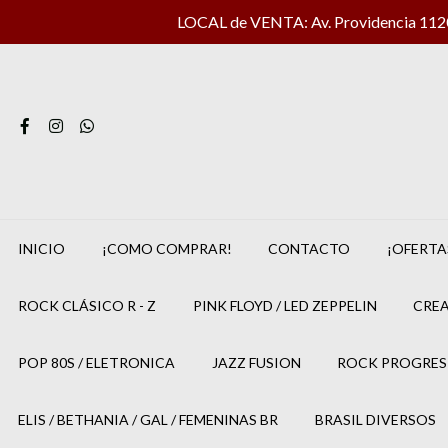
LOCAL de VENTA: Av. Providencia 1120 
INICIO
¡COMO COMPRAR!
CONTACTO
¡OFERTA
ROCK CLÁSICO R - Z
PINK FLOYD / LED ZEPPELIN
CREA
POP 80S / ELETRONICA
JAZZ FUSION
ROCK PROGRES
ELIS / BETHANIA / GAL / FEMENINAS BR
BRASIL DIVERSOS