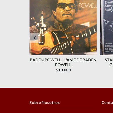
TAR EDITION
BADEN POWELL ‎– L'AME DE BADEN
STA
E ALEMÁN)
POWELL
G
$18.000
Sobre Nosotros
Conta