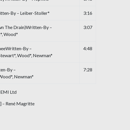
tten-By – Leiber-Stoller*
3:16
wn The Drain)Written-By –
3:07
t*, Wood*
eeWritten-By –
4:48
 Stewart*, Wood*, Newman*
ten-By –
7:28
 Wood*, Newman*
 EMI Ltd
] – René Magritte