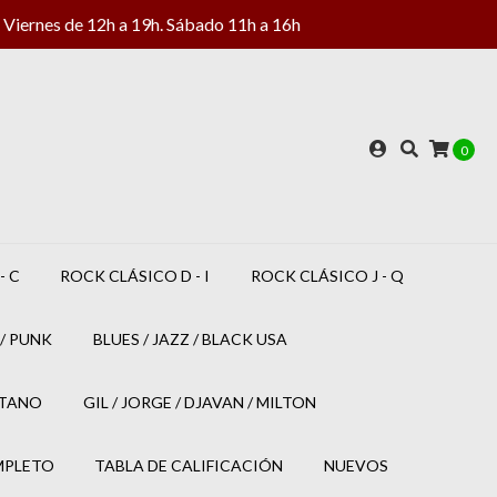
Viernes de 12h a 19h. Sábado 11h a 16h
0
- C
ROCK CLÁSICO D - I
ROCK CLÁSICO J - Q
/ PUNK
BLUES / JAZZ / BLACK USA
ETANO
GIL / JORGE / DJAVAN / MILTON
MPLETO
TABLA DE CALIFICACIÓN
NUEVOS