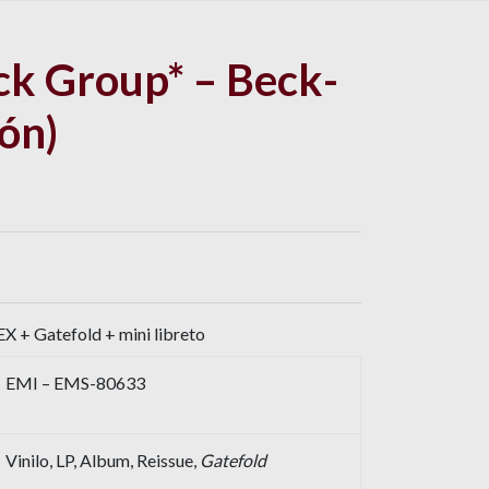
ck Group* – Beck-
pón)
X + Gatefold + mini libreto
EMI – EMS-80633
Vinilo, LP, Album, Reissue,
Gatefold