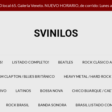
local 65. Galeria Veneto. NUEVO HORARIO, de corrido: Lunes a 
SVINILOS
S!
LISTADO COMPLETO!
BEATLES
ROCK CLÁSICO A
M CLAPTON / BLUES BRITÁNICO
HEAVY METAL / HARD ROCK 
IVO
LATINOS
BOSSA NOVA
CHICO BUARQUE / CA
ROCK BRASIL
BANDA SONORA
BRASIL LISTADO CO