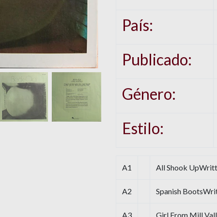
País:
Publicado:
Género:
Estilo:
A1
All Shook UpWritt
A2
Spanish BootsWrit
A3
Girl From Mill Va