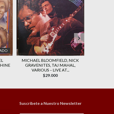
ADO
EL
MICHAEL BLOOMFIELD, NICK
OSCAR PET
CHINE
GRAVENITES, TAJ MAHAL,
SINGERS UN
VARIOUS ‎– LIVE AT...
$29.000
Suscríbete a Nuestro Newsletter