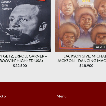
AGOT
N GETZ, ERROLL GARNER –
JACKSON 5IVE, ‎MICHA
ROOVIN' HIGH (ED USA)
JACKSON – DANCING MA
$22.500
$18.900
cto
Menú