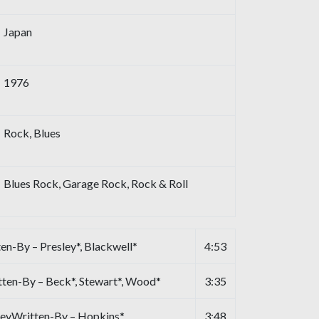
Japan
1976
Rock, Blues
Blues Rock, Garage Rock, Rock & Roll
en-By – Presley*, Blackwell*
4:53
ten-By – Beck*, Stewart*, Wood*
3:35
lleyWritten-By – Hopkins*
3:48