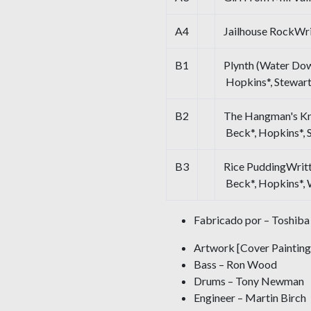
A4
Jailhouse RockWri
B1
Plynth (Water Do
Hopkins*, Stewar
B2
The Hangman's Kn
Beck*, Hopkins*,
B3
Rice PuddingWrit
Beck*, Hopkins*,
Fabricado por – Toshiba
Artwork [Cover Painting
Bass – Ron Wood
Drums – Tony Newman
Engineer – Martin Birch