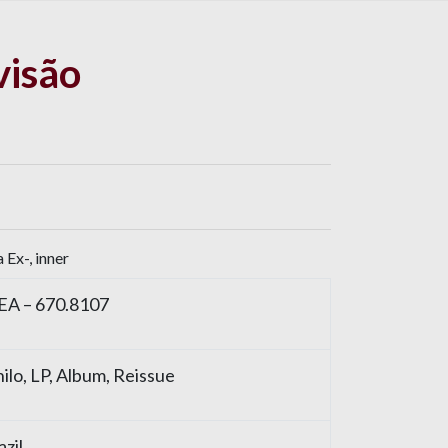
visão
 Ex-, inner
EA
– 670.8107
nilo
, LP, Album, Reissue
azil