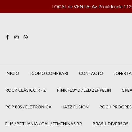
LOCAL de VENTA: Av. Providencia 1120 
INICIO
¡COMO COMPRAR!
CONTACTO
¡OFERTA
ROCK CLÁSICO R - Z
PINK FLOYD / LED ZEPPELIN
CREA
POP 80S / ELETRONICA
JAZZ FUSION
ROCK PROGRES
ELIS / BETHANIA / GAL / FEMENINAS BR
BRASIL DIVERSOS