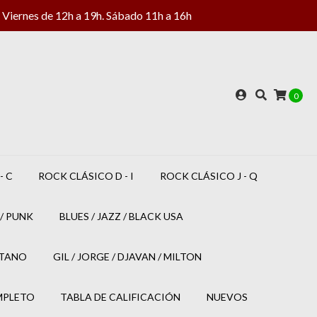
Viernes de 12h a 19h. Sábado 11h a 16h
0
- C
ROCK CLÁSICO D - I
ROCK CLÁSICO J - Q
/ PUNK
BLUES / JAZZ / BLACK USA
ETANO
GIL / JORGE / DJAVAN / MILTON
MPLETO
TABLA DE CALIFICACIÓN
NUEVOS