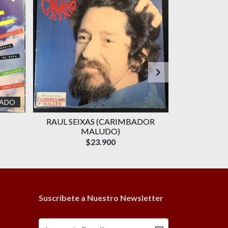
ADO
RAUL SEIXAS (CARIMBADOR
GAL COSTA 
MALUDO)
D
$23.900
Suscríbete a Nuestro Newsletter