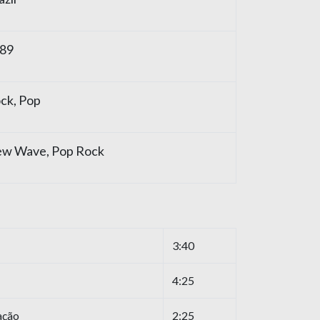
89
ck
,
Pop
ew Wave
,
Pop Rock
3:40
4:25
ação
2:25