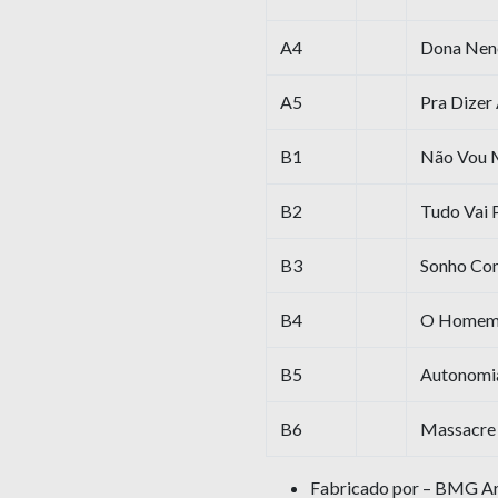
A4
Dona Nen
A5
Pra Dizer
B1
Não Vou 
B2
Tudo Vai 
B3
Sonho Co
B4
O Homem
B5
Autonomi
B6
Massacre
Fabricado por – BMG Ari