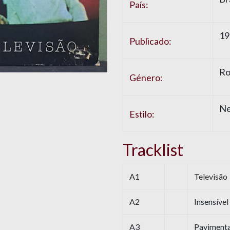
País:
19
Publicado:
Ro
Género:
N
Estilo:
Tracklist
A1
Televisão
A2
Insensível
A3
Paviment