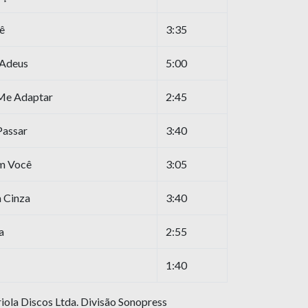
ê
3:35
 Adeus
5:00
Me Adaptar
2:45
Passar
3:40
m Você
3:05
 Cinza
3:40
a
2:55
1:40
ola Discos Ltda. Divisão Sonopress