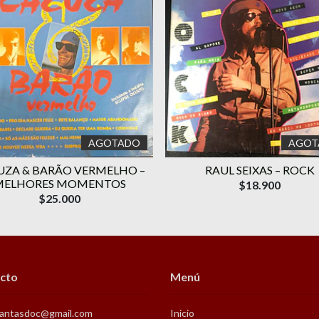
AGOTADO
AGOT
UZA & BARÃO VERMELHO –
RAUL SEIXAS – ROCK
MELHORES MOMENTOS
$18.900
$25.000
cto
Menú
antasdoc@gmail.com
Inicio