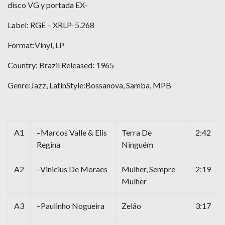
disco VG y portada EX-
Label: RGE ‎– XRLP-5.268
Format:Vinyl, LP
Country: Brazil Released: 1965
Genre:Jazz, LatinStyle:Bossanova, Samba, MPB
A1
–Marcos Valle & Elis
Terra De
2:42
Regina
Ninguém
A2
–Vinicius De Moraes
Mulher, Sempre
2:19
Mulher
A3
–Paulinho Nogueira
Zelão
3:17