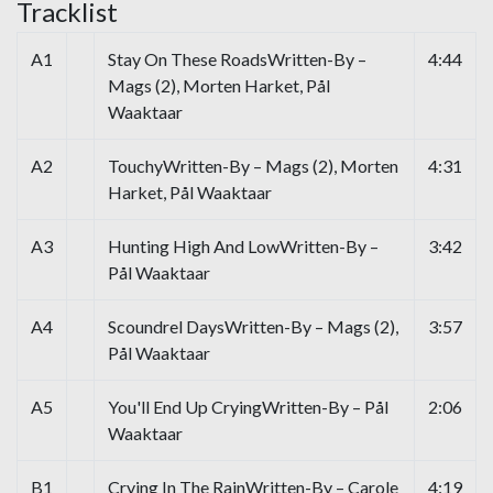
Tracklist
A1
Stay On These RoadsWritten-By –
4:44
Mags (2), Morten Harket, Pål
Waaktaar
A2
TouchyWritten-By – Mags (2), Morten
4:31
Harket, Pål Waaktaar
A3
Hunting High And LowWritten-By –
3:42
Pål Waaktaar
A4
Scoundrel DaysWritten-By – Mags (2),
3:57
Pål Waaktaar
A5
You'll End Up CryingWritten-By – Pål
2:06
Waaktaar
B1
Crying In The RainWritten-By – Carole
4:19