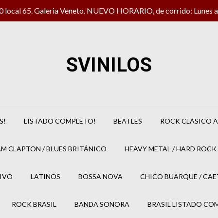
local 65. Galeria Veneto. NUEVO HORARIO, de corrido: Lunes a 
SVINILOS
S!
LISTADO COMPLETO!
BEATLES
ROCK CLÁSICO A
M CLAPTON / BLUES BRITÁNICO
HEAVY METAL / HARD ROCK 
IVO
LATINOS
BOSSA NOVA
CHICO BUARQUE / CA
ROCK BRASIL
BANDA SONORA
BRASIL LISTADO CO