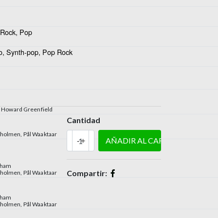
, Rock, Pop
, Synth-pop, Pop Rock
,
Howard Greenfield
Cantidad
uholmen
,
Pål Waaktaar
-
+
cham
Compartir:
uholmen
,
Pål Waaktaar
cham
uholmen
,
Pål Waaktaar