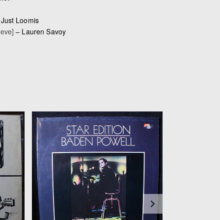
–
Just Loomis
eeve]
–
Lauren Savoy