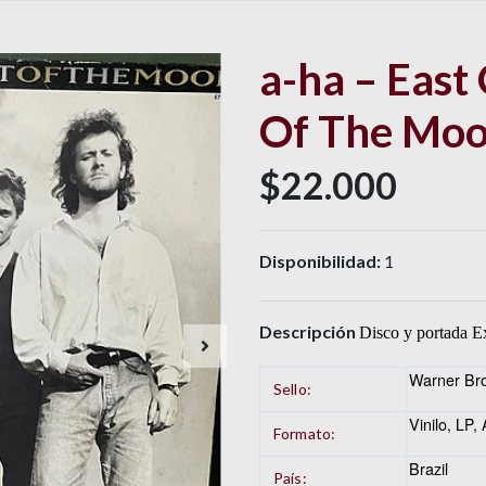
a-ha – East
Of The Mo
$22.000
Disponibilidad:
1
Descripción
Disco y portada Ex
Warner Bro
Sello:
Vinilo
, LP,
Formato:
Brazil
País: