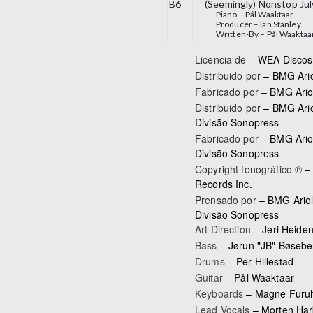
B6
(Seemingly) Nonstop Jul
Piano –
Pål Waaktaar
Producer –
Ian Stanley
Written-By –
Pål Waaktaa
Licencia de
– WEA Discos 
Distribuido por
– BMG Ario
Fabricado por
– BMG Ariol
Distribuido por
– BMG Ario
Divisão Sonopress
Fabricado por
– BMG Ariol
Divisão Sonopress
Copyright fonográfico ℗
– 
Records Inc.
Prensado por
– BMG Ariol
Divisão Sonopress
Art Direction
–
Jeri Heide
Bass
–
Jørun "JB" Bøsebe
Drums
–
Per Hillestad
Guitar
–
Pål Waaktaar
Keyboards
–
Magne Furu
Lead Vocals
–
Morten Har