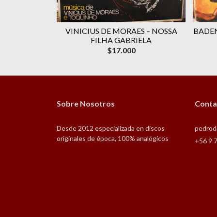
RAES ‎–
VINICIUS DE MORAES ‎– NOSSA
BADEN
OLUME 1
FILHA GABRIELA
$17.000
Sobre Nosotros
Conta
Desde 2012 especializada en discos
pedrod
originales de época, 100% analógicos
+56 9 