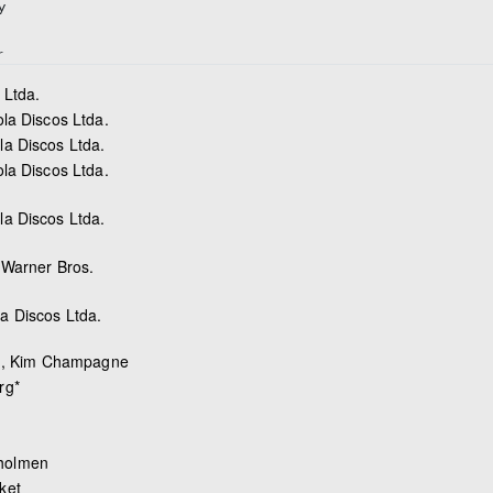
y
r
Ltda.
la Discos Ltda.
a Discos Ltda.
la Discos Ltda.
a Discos Ltda.
Warner Bros.
a Discos Ltda.
n
,
Kim Champagne
rg*
holmen
ket