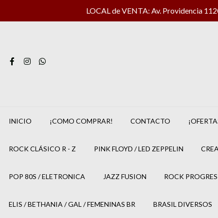
LOCAL de VENTA: Av. Providencia 1120 
INICIO
¡COMO COMPRAR!
CONTACTO
¡OFERTA
ROCK CLÁSICO R - Z
PINK FLOYD / LED ZEPPELIN
CREA
POP 80S / ELETRONICA
JAZZ FUSION
ROCK PROGRES
ELIS / BETHANIA / GAL / FEMENINAS BR
BRASIL DIVERSOS