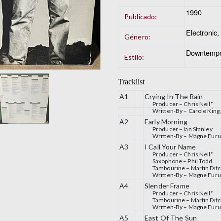
1990
Publicado:
Electronic
Género:
Downtempo
Estilo:
Tracklist
A1
Crying In The Rain
Producer –
Chris Neil*
Written-By –
Carole King
A2
Early Morning
Producer –
Ian Stanley
Written-By –
Magne Fur
A3
I Call Your Name
Producer –
Chris Neil*
Saxophone –
Phil Todd
Tambourine –
Martin Dit
Written-By –
Magne Fur
A4
Slender Frame
Producer –
Chris Neil*
Tambourine –
Martin Dit
Written-By –
Magne Fur
A5
East Of The Sun