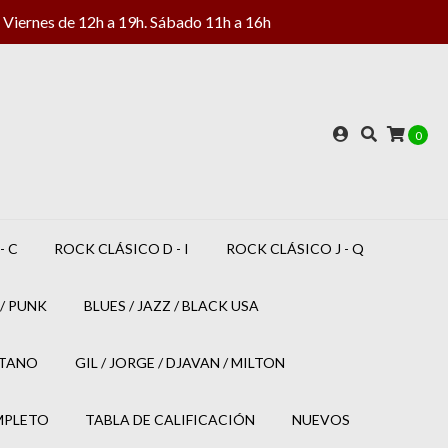
Viernes de 12h a 19h. Sábado 11h a 16h
0
- C
ROCK CLÁSICO D - I
ROCK CLÁSICO J - Q
/ PUNK
BLUES / JAZZ / BLACK USA
ETANO
GIL / JORGE / DJAVAN / MILTON
MPLETO
TABLA DE CALIFICACIÓN
NUEVOS