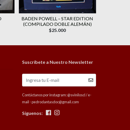
O
BADEN POWELL ‎– STAR EDITION
GERALDO VA
(COMPILADO DOBLE ALEMÁN)
CANÇÃO) 
$25.000
Suscríbete a Nuestro Newsletter
Contáctanos por instagram: @sviniloscl / e-
mail - pedrodantasdoc@gmail.com
Síguenos: