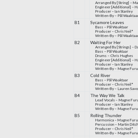
Arranged By [String] –
Ma
Engineer [Additional] –
H
Producer –
Ian Stanley
Written-By –
Pål Waaktaa
B1
Sycamore Leaves
Bass –
Pål Waaktaar
Producer –
Chris Neil*
Written-By –
Pål Waaktaa
B2
Waiting For Her
Arranged By [Strings] –
D
Bass –
Pål Waaktaar
Drums –
Chris Hughes
Engineer [Additional] –
H
Producer –
Ian Stanley
Written-By –
Magne Fur
B3
Cold River
Bass –
Pål Waaktaar
Producer –
Chris Neil*
Written-By –
Lauren Savo
B4
The Way We Talk
Lead Vocals –
Magne Fur
Producer –
Ian Stanley
Written-By –
Magne Fur
B5
Rolling Thunder
Harmonica –
Magne Fur
Percussion –
Martin Dit
Producer –
Chris Neil*
Written-By –
Magne Fur