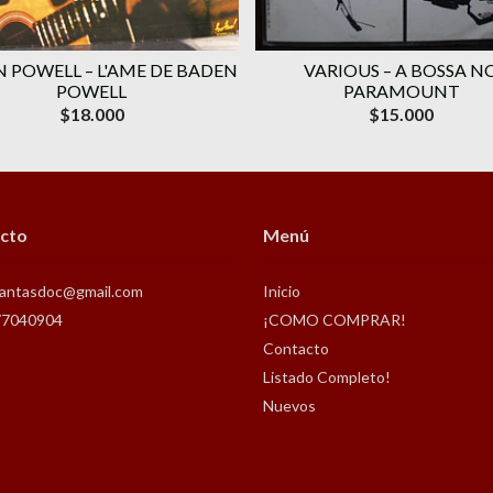
 POWELL ‎– L'AME DE BADEN
VARIOUS ‎– A BOSSA N
POWELL
PARAMOUNT
$18.000
$15.000
cto
Menú
antasdoc@gmail.com
Inicio
77040904
¡COMO COMPRAR!
Contacto
Listado Completo!
Nuevos