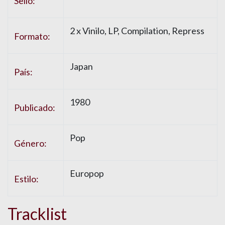
Sello:
2 x
Vinilo
, LP, Compilation, Repress
Formato:
Japan
País:
1980
Publicado:
Pop
Género:
Europop
Estilo:
Tracklist