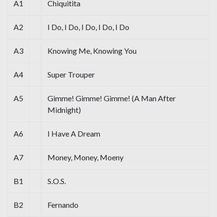
A1
Chiquitita
A2
I Do, I Do, I Do, I Do, I Do
A3
Knowing Me, Knowing You
A4
Super Trouper
A5
Gimme! Gimme! Gimme! (A Man After
Midnight)
A6
I Have A Dream
A7
Money, Money, Moeny
B1
S.O.S.
B2
Fernando