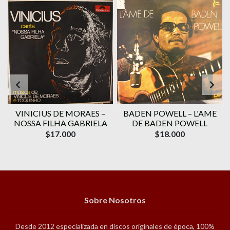
VINICIUS DE MORAES ‎–
BADEN POWELL ‎– L'AME
1
NOSSA FILHA GABRIELA
DE BADEN POWELL
$17.000
$18.000
Sobre Nosotros
Desde 2012 especializada en discos originales de época, 100%