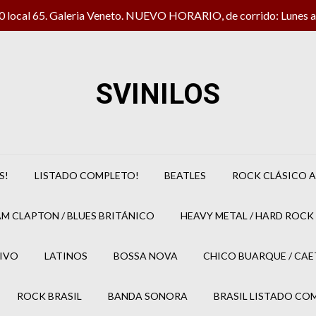
local 65. Galeria Veneto. NUEVO HORARIO, de corrido: Lunes a 
SVINILOS
S!
LISTADO COMPLETO!
BEATLES
ROCK CLÁSICO A
M CLAPTON / BLUES BRITÁNICO
HEAVY METAL / HARD ROCK 
IVO
LATINOS
BOSSA NOVA
CHICO BUARQUE / CA
ROCK BRASIL
BANDA SONORA
BRASIL LISTADO CO