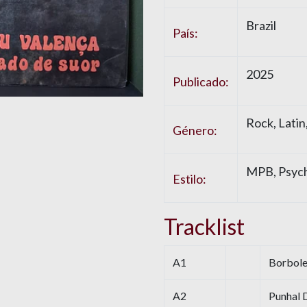
Brazil
País:
2025
Publicado:
Rock, Latin
Género:
MPB, Psych
Estilo:
Tracklist
A1
Borbole
A2
Punhal 